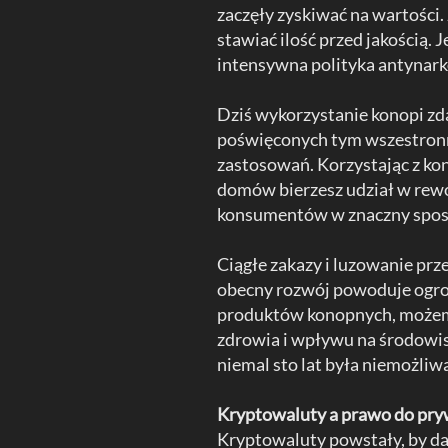
zaczęły zyskiwać na wartości.
stawiać ilość przed jakością.
intensywna polityka antynar
Dziś wykorzystanie konopi zda
poświęconych tym wszestronn
zastosowań. Korzystając z ko
domów bierzesz udział w rewol
konsumentów w znaczny sposó
Ciągłe zakazy i luzowanie pr
obecny rozwój powoduje ogro
produktów konopnych, możem
zdrowia i wpływu na środowis
niemal sto lat była niemożliwa
Kryptowaluty a prawo do pry
Kryptowaluty powstały, by da