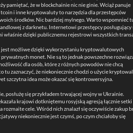
ży pamiętać, że w blockchainie nic nie ginie. Wciąż panuje
tcoin i inne kryptowaluty to narzędzia dla przestępców
woich środków. Nic bardziej mylnego. Warto wspomnieć t
andlowej z darknetu. Internetowi przestępcy posługujący 
i właśnie dzięki publicznemu rejestrowi wszystkich transa
ji jest możliwe dzięki wykorzystaniu kryptowalutowych
z prywatnych monet. Nie są to jednak powszechne rozwiąz
 możliwość dla osób, które z różnych powodów nie chcą
 tu zaznaczyć, że niekoniecznie chodzi o użycie kryptowa
et szczytna idea może okazać się kontrowersyjna.
e, posłużę się przykładem trwającej wojny w Ukrainie.
azała krajowi dotkniętemu rosyjską agresją łącznie setki
rozmaite cele. Wśród nich znalazł się oczywiście zakup b
cjatywy niekoniecznie jest czymś, po czym chciałoby się