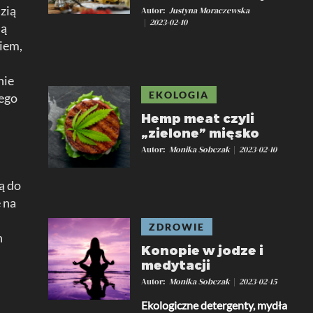
zią
Autor
Justyna Moraczewska
2023-02-10
ją
ciem,
nie
EKOLOGIA
nego
Hemp meat czyli
„zielone” mięsko
Autor
Monika Sobczak
2023-02-10
ą do
 na
ZDROWIE
h
Konopie w jodze i
medytacji
Autor
Monika Sobczak
2023-02-15
Ekologiczne detergenty, mydła