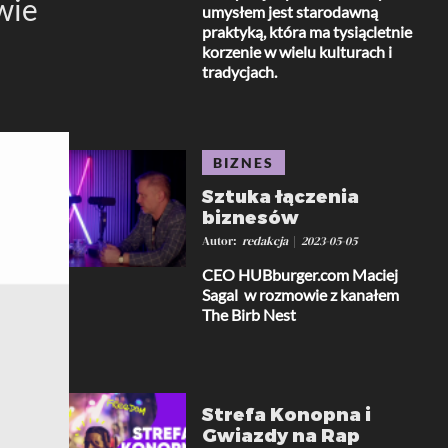
wie
umysłem jest starodawną
praktyką, która ma tysiącletnie
korzenie w wielu kulturach i
tradycjach.
BIZNES
Sztuka łączenia
biznesów
Autor
redakcja
2023-05-05
CEO HUBburger.com Maciej
Sagal w rozmowie z kanałem
The Birb Nest
Strefa Konopna i
Gwiazdy na Rap