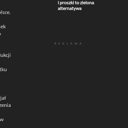
i proszki to zielona
alternatywa
lsce.
tek
o
REKLAMA
ukcji
tku
jał
zenia
ów