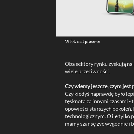
fot. mat prasowe
Oba sektory rynku zyskują na 
wiele przeciwności.
Czy wiemy jeszcze, czym jest
Czy kiedyś naprawdę było lep
tęsknota za innymi czasami - 
opowieści starszych pokoleń.
technologicznym. O ile tylko 
mamy szansę żyć wygodnie i b