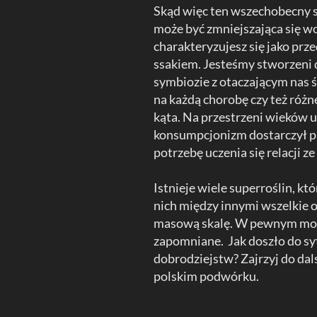
Skąd więc ten wszechobecny s
może być zmniejszająca się wol
charakteryzujesz się jako prze
ssakiem. Jesteśmy stworzeni d
symbiozie z otaczającym nas
na każdą chorobę czy też róż
kąta. Na przestrzeni wieków u
konsumpcjonizm dostarczył pro
potrzebę uczenia się relacji 
Istnieje wiele superroślin, k
nich między innymi wszelkie o
masową skalę. W pewnym mome
zapomniane. Jak doszło do syt
dobrodziejstw? Zajrzyj do dals
polskim podwórku.