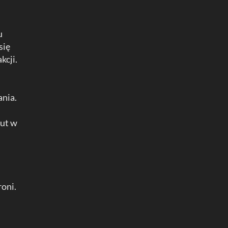
u
się
kcji.
ania.
lut w
roni.