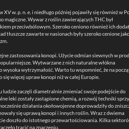
w XV w. p. n. e. i niedługo później pojawiły się również w Po
ako magiczne. Wywar z roślin zawierających THC był
kiem przeciwbólowym. Szeroko ceniono również ich doda
ad tłuszcze zawarte w nasionach były szeroko cenione jak
izm.
lejne zastosowania konopi. Użycie odmian siewnych w prod
 popularniejsze. Wytwarzane z nich naturalne włókna
o wysoka wytrzymałość. Warto tu wspomnieć, że na począ
się więcej upraw konopi niż w całej Europie.
u ludzie zaczęli diametralnie zmieniać swoje podejście do
ne leki zostały zastąpione chemią, a rozwój techniki sprzy
cześnie działania okołowojenne doprowadziły do zniszc
mowały się uprawą konopi i innych roślin. Wraz z dwiema
e doszło do istotnego przewartościowania. Kilka sektor
aczęło tracić na znaczeniu.