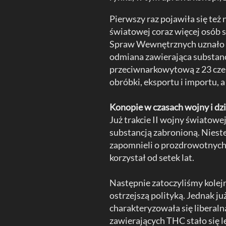
Pierwszy raz pojawiła się też
światowej coraz więcej osób 
Spraw Wewnętrznych uznało wi
odmiana zawierająca substan
przeciwnarkowytową z 23 cze
obróbki, eksportu i importu, 
Konopie w czasach wojny i dz
Już trakcie II wojny światowe
substancją zabronioną. Niestet
zapomnieli o prozdrowotnych 
korzystał od setek lat.
Następnie zatoczyliśmy kolejn
ostrzejszą polityką. Jednak j
charakteryzowała się liberaln
zawierających THC stało się 