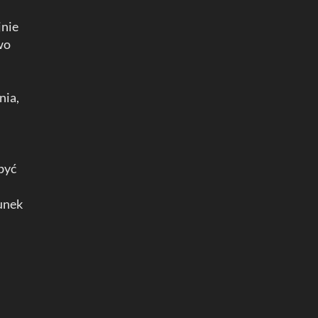
jnie
wo
nia,
być
unek