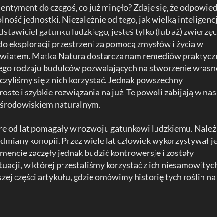
entyment do czegoś, co już minęło? Zdaje się, że odpowied
ność jednostki. Niezależnie od tego, jak wielką inteligenc
dstawiciel gatunku ludzkiego, jesteś tylko (lub aż) zwierzę
o eksploracji przestrzeni za pomocą zmysłów i życia w
 światem. Matka Natura dostarcza nam remediów praktycz
nego rodzaju budulców pozwalających na stworzenie włas
czyliśmy się z nich korzystać. Jednak powszechny
ste i szybkie rozwiązania na już. Te powoli zabijają w nas
ze środowiskiem naturalnym.
tóre od lat pomagały w rozwoju gatunkowi ludzkiemu. Należ
dmiany konopii. Przez wiele lat człowiek wykorzystywał je
ncie zaczęły jednak budzić kontrowersje i zostały
uacji, w której przestaliśmy korzystać z ich niesamowityc
zej części artykułu, gdzie omówimy historię tych roślin na