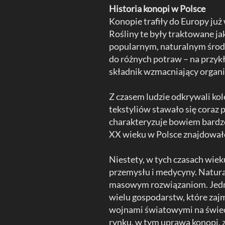
Historia konopi w Polsce
Konopie trafiły do Europy już 
Rośliny te były traktowane j
popularnym, naturalnym środ
do różnych potraw – na przykł
składnik wzmacniający organ
Z czasem ludzie odkrywali ko
tekstyliów stawało się coraz
charakteryzuje bowiem bardz
XX wieku w Polsce znajdowało 
Niestety, w tych czasach wiek
przemysłu i medycyny. Natural
masowym rozwiązaniom. Jedno
wielu gospodarstw, które zaj
wojnami światowymi na świeci
rynku, w tym uprawa konopi, z