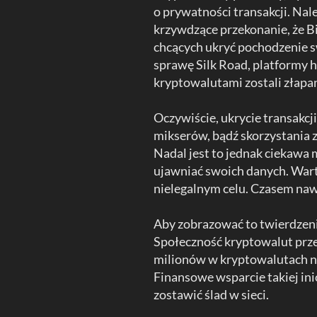
o prywatności transakcji. Nale
krzywdzące przekonanie, że Bi
chcących ukryć pochodzenie s
sprawę Silk Road, platformy h
kryptowalutami zostali złapan
Oczywiście, ukrycie transakc
mikserów, bądź skorzystania 
Nadal jest to jednak ciekawa
ujawniać swoich danych. Warto
nielegalnym celu. Czasem naw
Aby zobrazować to twierdzeni
Społeczność kryptowalut przek
milionów w kryptowalutach na 
Finansowe wsparcie takiej ini
zostawić ślad w sieci.