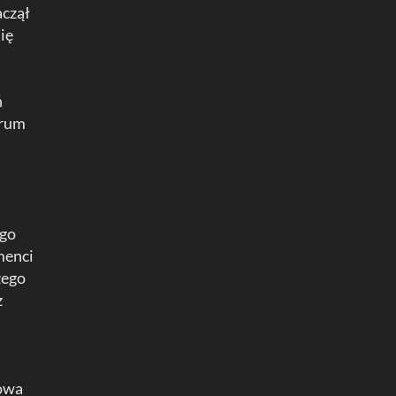
aczął
ię
ń
trum
ego
menci
zego
z
mowa