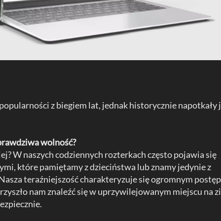
popularności z biegiem lat, jednak historycznie napotkały 
 prawdziwa wolność?
iej? W naszych codziennych rozterkach często pojawia się
tymi, które pamiętamy z dzieciństwa lub znamy jedynie z
 Nasza teraźniejszość charakteryzuje się ogromnym postę
przyszło nam znaleźć się w uprzywilejowanym miejscu na z
ezpiecznie.