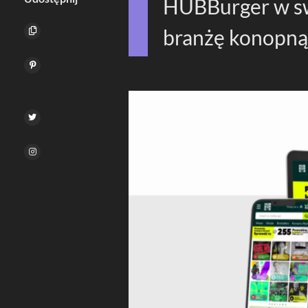
HUBBurger w s
branżę konopną