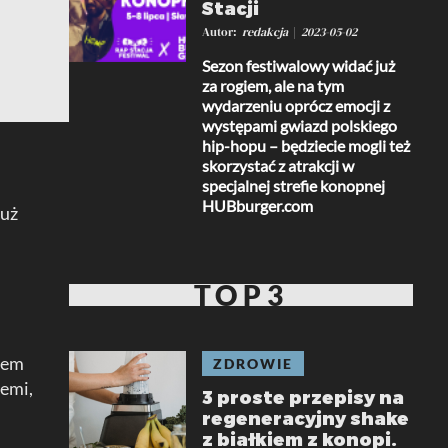
Stacji
Autor
redakcja
2023-05-02
Sezon festiwalowy widać już
za rogiem, ale na tym
wydarzeniu oprócz emocji z
występami gwiazd polskiego
hip-hopu – będziecie mogli też
skorzystać z atrakcji w
specjalnej strefie konopnej
HUBburger.com
już
TOP3
pem
ZDROWIE
iemi,
3 proste przepisy na
regeneracyjny shake
z białkiem z konopi.