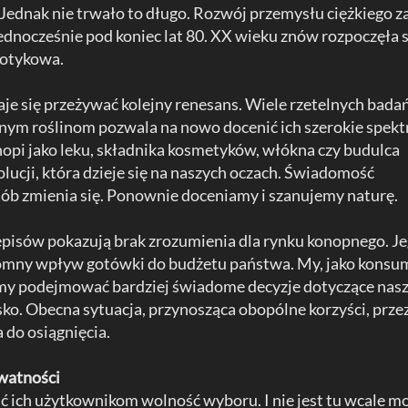
 Jednak nie trwało to długo. Rozwój przemysłu ciężkiego z
 Jednocześnie pod koniec lat 80. XX wieku znów rozpoczęła s
kotykowa.
je się przeżywać kolejny renesans. Wiele rzetelnych bada
ym roślinom pozwala na nowo docenić ich szerokie spek
nopi jako leku, składnika kosmetyków, włókna czy budulca
ucji, która dzieje się na naszych oczach. Świadomość
b zmienia się. Ponownie doceniamy i szanujemy naturę.
zepisów pokazują brak zrozumienia dla rynku konopnego. J
mny wpływ gotówki do budżetu państwa. My, jako konsu
y podejmować bardziej świadome decyzje dotyczące nas
ko. Obecna sytuacja, przynosząca obopólne korzyści, prze
 do osiągnięcia.
watności
ć ich użytkownikom wolność wyboru. I nie jest tu wcale 