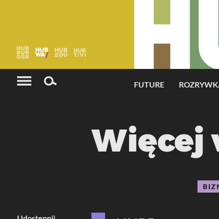
Serwisy grupy HUBburger®
FUTURE
ROZRYWK
Więcej 
BIZ
Udostępnij