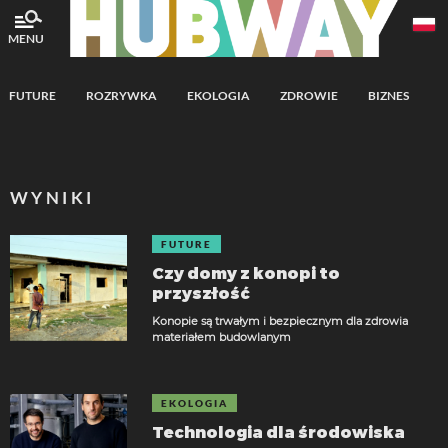
MENU
FUTURE
ROZRYWKA
EKOLOGIA
ZDROWIE
BIZNES
A
WYNIKI
FUTURE
Czy domy z konopi to
przyszłość
Konopie są trwałym i bezpiecznym dla zdrowia
materiałem budowlanym
EKOLOGIA
Technologia dla środowiska