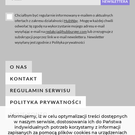
NEWSLETTERA
Chciałbym być regularnie informowany e-mailem o aktualnych
ofertach z zakresu działalności
HubWay
. Mogę w każdej chwili
odwołać tę zgodę na wykorzystanie mojego adresu e-mail
wysyłając e-mail na
redakcja@hubburger.com
lub zrezygnuje z
subskrypcji poprzez link w e-mail newslettera. Newsletter
wysyłany jest zgodnie z Polityka prywatności
O NAS
KONTAKT
REGULAMIN SERWISU
POLITYKA PRYWATNOŚCI
MOJE KONTO
Informujemy, iż w celu optymalizacji treści dostępnych
w naszym serwisie, dostosowania ich do Państwa
indywidualnych potrzeb korzystamy z informacji
zapisanych za pomocą plików cookies na urządzeniach
Serwisy grupy HUBburger®