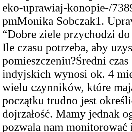
eko-uprawiaj-konopie-/738
pm
Monika Sobczak
1. Uprawa Indoor- Cykl życia konopi - “Dobre ziele przychodzi do tych, którzy cierpliwie czekają”. Ile czasu potrzeba, aby uzyskać plon z uprawy w pomieszczeniu?Średni czas dla większości roślin konopi indyjskich wynosi ok. 4 miesiące. Proces uzależniony jest od wielu czynników, które mają wpływ na uprawę. Na samym początku trudno jest określić, kiedy roślina uzyska pełną dojrzałość. Mamy jednak ogólny harmonogram, który pozwala nam monitorować i kontrolować każdy etap rozwoju marihuany. Każdy nowy hodowca powinien się z nim zapoznać, aby mieć pełną kontrolę nad uprawą. Pomaga to również w pełni zrozumieć tę roślinę i nawiązać swego rodzaju “więź”. Należy pamiętać, że do uprawy potrzebne są: wiedza, umiejętności, ale też serce i powołanie. Każda roślina to żywy organizm. Kiedy traktujemy je zbyt prymitywnie i przedmiotowo, nie mamy szans na dobre i obfite zbiory. Uprawa konopi indoor, czyli pod lampami wymaga co najmniej podstawowej wiedzy w tym temacie. Dziś dokładnie omówimy cykl życia konopi, co stanowi absolutna podstawę do tego, aby zrozumieć te roślinę, zanim przejdziemy do jej uprawy. Średni cykl życia konopi:Rozróżnia się cztery odrębne fazy cyklu życia rośliny:• kiełkowanie: 1-14 dni• sadzonka: 2-3 tygodnie• wegetacja: 2-8 tygodni• kwitnienie: 8-10 tygodni Można ominąć fazy: kiełkowania i sadzonek, jeśli użyjemy “klonów” zamiast nasion. Jednak na tym etapie zakładamy, że zaczynamy naszą konopną uprawę od partii zdrowych, feminizowanych nasion*Bierzemy pod uwagę również to, że wybrane nasiona są wrażliwe na fotoperiod**. Oznacza to, że ich cykl kwitnienia zależy od ilości światła, na które jest wystawiona roślina. Przejdźmy do omówienia każdej fazy cyklu.1. Faza Kiełkowania:Można sadzić nasiona bezpośrednio do gleby, jednak zdecydowana większość hodowców woli, aby nasiona najpierw wykiełkowały. To zapewnia roślinie dodatkową siłę na dobre “zakorzenienie “w glebie. Ten proces pozwala również na wyeliminowanie słabszych nasion. Najprostszy sposób, aby przyspieszyć kiełkow