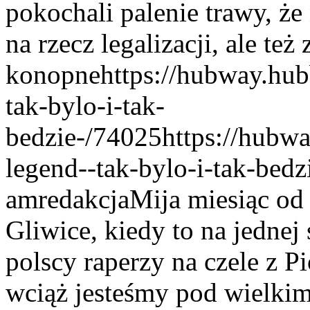
pokochali palenie trawy, że 
na rzecz legalizacji, ale też
konopne
https://hubway.hub
tak-bylo-i-tak-
bedzie-/74025
https://hubw
legend--tak-bylo-i-tak-bed
am
redakcja
Mija miesiąc od
Gliwice, kiedy to na jednej 
polscy raperzy na czele z 
wciąż jesteśmy pod wielkim