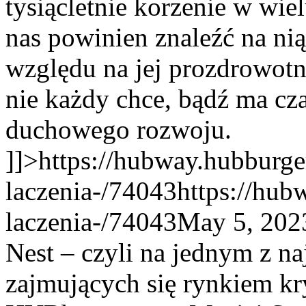
tysiącletnie korzenie w wie
nas powinien znaleźć na ni
względu na jej prozdrowotn
nie każdy chce, bądź ma cza
duchowego rozwoju.
]]>
https://hubway.hubburge
laczenia-/74043
https://hub
laczenia-/74043
May 5, 202
Nest – czyli na jednym z n
zajmujących się rynkiem 