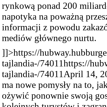
rynkową ponad 200 miliard
napotyka na poważną przesz
informacji z powodu zakazó
mediów głównego nurtu.
]]>
https://hubway.hubburge
tajlandia-/74011
https://hu
tajlandia-/74011
April 14, 
ma nowe pomysły na to, ja
ożywić ponownie swoją gos
kolejnych turystów i zagra