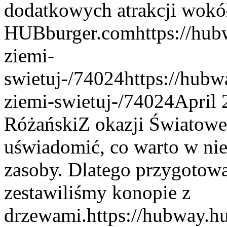
dodatkowych atrakcji wokó
HUBburger.com
https://hu
ziemi-
swietuj-/74024
https://hubw
ziemi-swietuj-/74024
April 
Różański
Z okazji Światowe
uświadomić, co warto w niej
zasoby. Dlatego przygotowa
zestawiliśmy konopie z
drzewami.
https://hubway.h