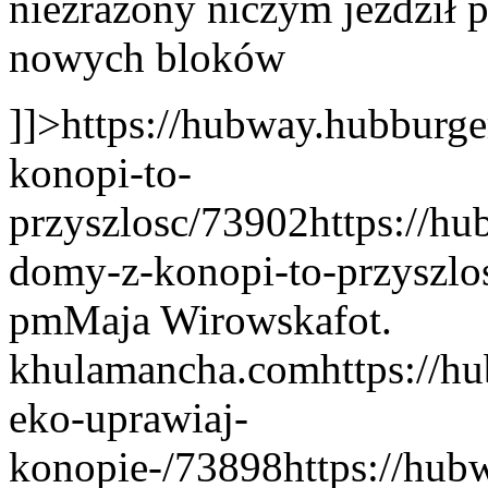
niezrażony niczym jeździł
nowych bloków
]]>
https://hubway.hubburge
konopi-to-
przyszlosc/73902
https://h
domy-z-konopi-to-przyszlo
pm
Maja Wirowska
fot.
khulamancha.com
https://h
eko-uprawiaj-
konopie-/73898
https://hub