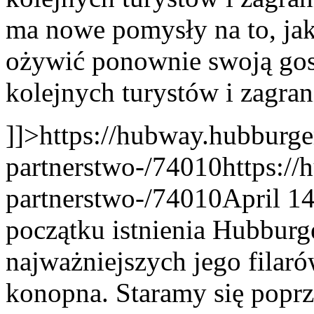
ma nowe pomysły na to, ja
ożywić ponownie swoją gos
kolejnych turystów i zagra
]]>
https://hubway.hubburge
partnerstwo-/74010
https:/
partnerstwo-/74010
April 1
początku istnienia Hubburg
najważniejszych jego filarów
konopna. Staramy się poprz