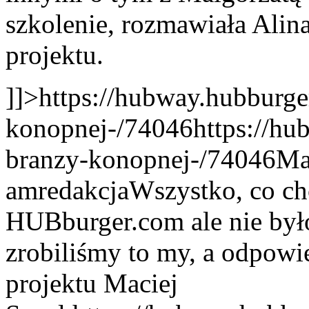
szkolenie, rozmawiała Alin
projektu.
]]>
https://hubway.hubburge
konopnej-/74046
https://hu
branzy-konopnej-/74046
Ma
am
redakcja
Wszystko, co ch
HUBburger.com ale nie było
zrobiliśmy to my, a odpowi
projektu Maciej