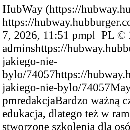
HubWay (https://hubway.h
https://hubway.hubburger.c
7, 2026, 11:51 pm
pl_PL
© 
admins
https://hubway.hubb
jakiego-nie-
bylo/74057
https://hubway.
jakiego-nie-bylo/74057
May
pm
redakcja
Bardzo ważną cz
edukacja, dlatego też w ra
stworzone szkolenia dla os