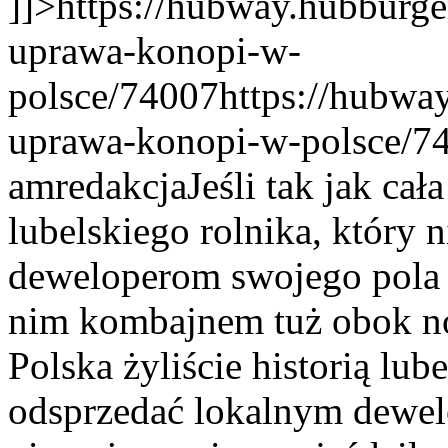
]]>
https://hubway.hubburge
uprawa-konopi-w-
polsce/74007
https://hubway
uprawa-konopi-w-polsce/7
am
redakcja
Jeśli tak jak cał
lubelskiego rolnika, który 
deweloperom swojego pola i
nim kombajnem tuż obok 
Polska żyliście historią lub
odsprzedać lokalnym dewel