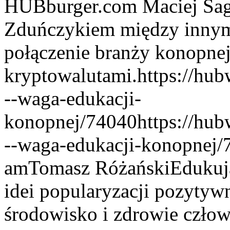
HUBburger.com Maciej Sag
Zduńczykiem między innymi
połączenie branży konopnej
kryptowalutami.
https://hu
--waga-edukacji-
konopnej/74040
https://hu
--waga-edukacji-konopnej/
am
Tomasz Różański
Edukuj
idei popularyzacji pozytyw
środowisko i zdrowie czło