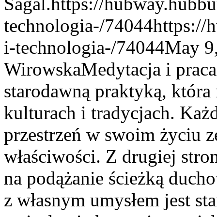
Sagal.
https://hubway.hubbu
technologia-/74044
https:/
i-technologia-/74044
May 9,
Wirowska
Medytacja i prac
starodawną praktyką, która 
kulturach i tradycjach. Każ
przestrzeń w swoim życiu z
właściwości. Z drugiej stro
na podążanie ścieżką duch
z własnym umysłem jest sta