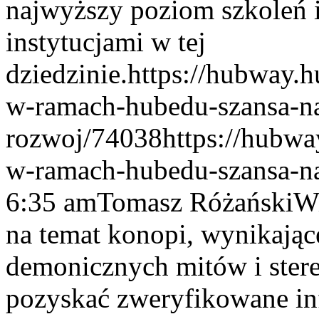
najwyższy poziom szkoleń i
instytucjami w tej
dziedzinie.
https://hubway.h
w-ramach-hubedu-szansa-n
rozwoj/74038
https://hubwa
w-ramach-hubedu-szansa-n
6:35 am
Tomasz Różański
Wi
na temat konopi, wynikają
demonicznych mitów i ste
pozyskać zweryfikowane inf