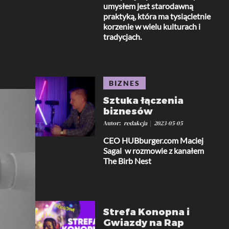
umysłem jest starodawną
praktyką, która ma tysiącletnie
korzenie w wielu kulturach i
tradycjach.
BIZNES
Sztuka łączenia
biznesów
Autor
redakcja
2023-05-05
CEO HUBburger.com Maciej
Sagal w rozmowie z kanałem
The Birb Nest
Strefa Konopna i
Gwiazdy na Rap