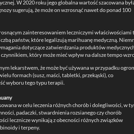
ycznej. W 2020 roku jego globalna wartość szacowana był
gnozy sugerują, że może on wzrosnąć nawet do ponad 100
.
 rosnącym zainteresowaniem leczniczymi właściwościami t
 liczbą państw, które legalizują marihuanę medyczną. Niemn
 wymagania dotyczące zatwierdzania produktów medycznych
czynnikiem, który może mieć wpływ na dalsze tempo wzro
cznym lekarstwem, że może być używana w przypadku ogro
ielu formach (susz, maści, tabletki, przekąski), co
ć wyboru tego typu terapii.
huany
owana w celu leczenia różnych chorób i dolegliwości, w t
nności, padaczki, stwardnienia rozsianego czy chorób
ci lecznicze wynikają z obecności różnych związków
binoidy i terpeny.