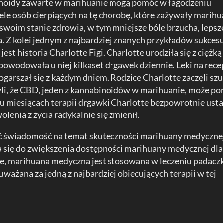
inoidy zawarte w marihuanie mogą pomóc w łagodzeniu
e osób cierpiących na tę chorobę, które zażywały marihu
swoim stanie zdrowia, w tym mniejsze bóle brzucha, lepsz
ła. Z kolei jednym z najbardziej znanych przykładów sukces
st historia Charlotte Figi. Charlotte urodziła się z ciężką
powodowała u niej kilkaset drgawek dziennie. Leki na rece
n pogarszał się z każdym dniem. Rodzice Charlotte zaczęli sz
ryli, że CBD, jeden z kannabinoidów w marihuanie, może p
lku miesiącach terapii drgawki Charlotte bezpowrotnie usta
lenia z życia radykalnie się zmienił.
yć świadomość na temat skuteczności marihuany medyczne
ła się do zwiększenia dostępności marihuany medycznej dla
e, marihuana medyczna jest stosowana w leczeniu padacz
t uważana za jedną z najbardziej obiecujących terapii w tej