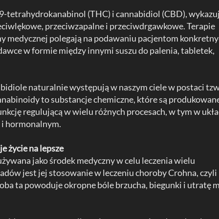
-9-tetrahydrokanabinol (THC) i cannabidiol (CBD), wykazu
eciwlękowe, przeciwzapalne i przeciwdrgawkowe. Terapie
y medycznej polegają na podawaniu pacjentom konkretn
awce w formie między innymi suszu do palenia, tabletek,
diole naturalnie występują w naszym ciele w postaci tzw
abinoidy to substancje chemiczne, które są produkowan
funkcję regulującą w wielu różnych procesach, w tym w ukła
i hormonalnym.
 życie na lepsze
używana jako środek medyczny w celu leczenia wielu
adów jest jej stosowanie w leczeniu choroby Crohna, czyli
roba ta powoduje okropne bóle brzucha, biegunki i utratę 