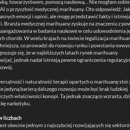
zrywką, towarzystwem, pomocą naukową… Nie mogłam sobie
nAI o przyszłość medycznej marihuany. Oto odpowiedź: Ja
nych emocji i opinii, ale mogę przedstawić fakty i istniej
ii. Branża medycznej marihuany zyskuje na znaczeniu z p
 zaangażowania w badania naukowe w celu udowodnienia je
ch chorób. W wielu krajach na świecie legalizacja marihua
hniejsza, co prowadzi do rozwoju rynku i powstania nowy
nozuje się, że w najbliższych latach rynek marihuany
wijać, jednak nadal istnieją pewne ograniczenia regulacyjn
ozwój.
wersalność i naturalność terapii opartych o marihuanę stoi 
e jedyną barierą dalszego rozwoju może być brak ludzkiej
czych właściwości konopi. Ta jednak znacząco wzrasta, dzi
tkę narkotyku.
 liczbach
st obecnie jednym z najszybciej rozwijających się sektor