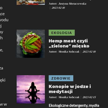
Autor
Justyna Moraczewska
ko
2023-02-10
ące
owodu
j
ny
EKOLOGIA
ch
Hemp meat czyli
„zielone” mięsko
e,
Autor
Monika Sobczak
2023-02-10
za
ZDROWIE
ęki
Konopie w jodze i
medytacji
Autor
Monika Sobczak
2023-02-15
ów w
Ekologiczne detergenty, mydła