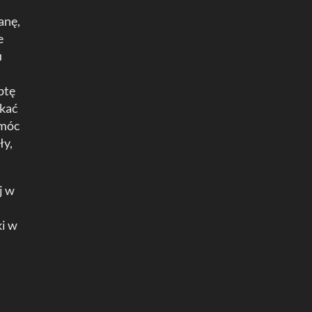
anę,
e
u
ptę
ukać
omóc
ły,
j w
ki w