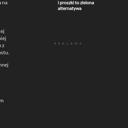
a na
i proszki to zielona
alternatywa
ej
iej
REKLAMA
 z
stu.
mnej
ym