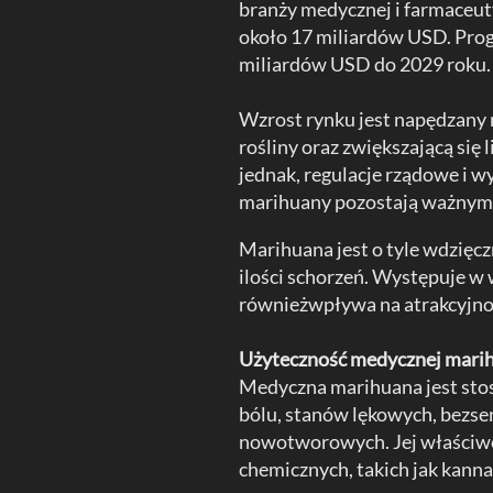
branży medycznej i farmaceut
około 17 miliardów USD. Pro
miliardów USD do 2029 roku
Wzrost rynku jest napędzany
rośliny oraz zwiększającą się
jednak, regulacje rządowe i
marihuany pozostają ważnym 
Marihuana jest o tyle wdzię
ilości schorzeń. Występuje w w
równieżwpływa na atrakcyjnoś
Użyteczność medycznej mari
Medyczna marihuana jest stos
bólu, stanów lękowych, bezse
nowotworowych. Jej właściwoś
chemicznych, takich jak kanna