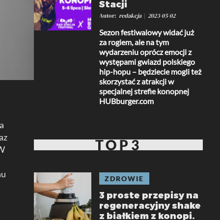
Stacji
Autor
redakcja
2023-05-02
Sezon festiwalowy widać już
za rogiem, ale na tym
wydarzeniu oprócz emocji z
występami gwiazd polskiego
hip-hopu – będziecie mogli też
skorzystać z atrakcji w
specjalnej strefie konopnej
HUBburger.com
ca
az
TOP3
 W
nu
ZDROWIE
3 proste przepisy na
regeneracyjny shake
z białkiem z konopi.