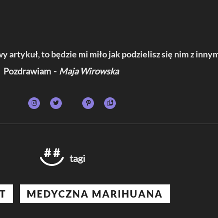
y artykuł, to będzie mi miło jak podzielisz się nim z innym
Pozdrawiam
Maja Wirowska
tagi
T
MEDYCZNA MARIHUANA