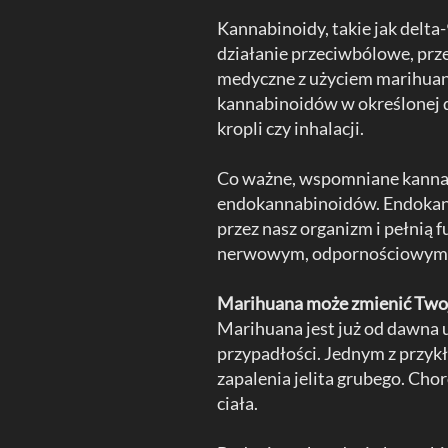
Kannabinoidy, takie jak delta
działanie przeciwbólowe, prz
medyczne z użyciem marihuan
kannabinoidów w określonej d
kropli czy inhalacji.
Co ważne, wspomniane kannabi
endokannabinoidów. Endokann
przez nasz organizm i pełnią 
nerwowym, odpornościowym 
Marihuana może zmienić Twoje
Marihuana jest już od dawna 
przypadłości. Jednym z przykł
zapalenia jelita grubego. Cho
ciała.