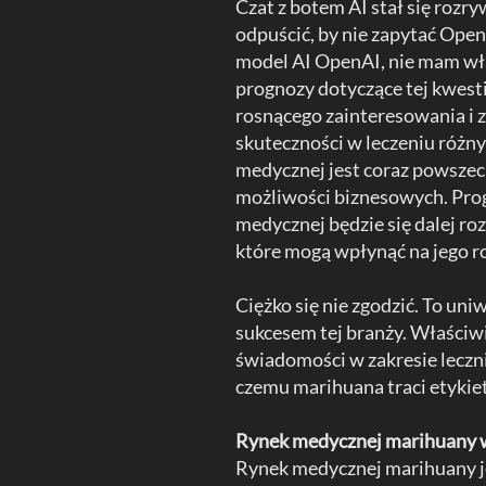
Czat z botem AI stał się ro
odpuścić, by nie zapytać Ope
model AI OpenAI, nie mam włas
prognozy dotyczące tej kwest
rosnącego zainteresowania i
skuteczności w leczeniu różny
medycznej jest coraz powszec
możliwości biznesowych. Prog
medycznej będzie się dalej roz
które mogą wpłynąć na jego r
Ciężko się nie zgodzić. To uni
sukcesem tej branży. Właściwi
świadomości w zakresie leczni
czemu marihuana traci etykie
Rynek medycznej marihuany w
Rynek medycznej marihuany je