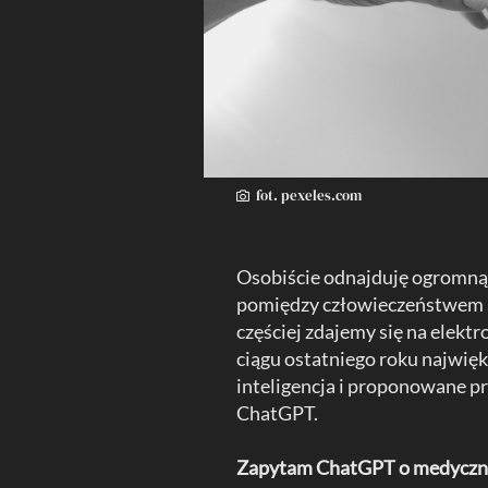
fot. pexeles.com
Osobiście odnajduję ogromną s
pomiędzy człowieczeństwem a
częściej zdajemy się na elekt
ciągu ostatniego roku najwię
inteligencja i proponowane pr
ChatGPT.
Zapytam ChatGPT o medyczn