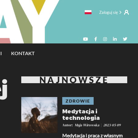
Zaloguj się
I
KONTAKT
NAJNOWSZE
j
ZDROWIE
Medytacja i
technologia
Autor
Maja Wirowska
2023-05-09
Medytacja i praca z własnym