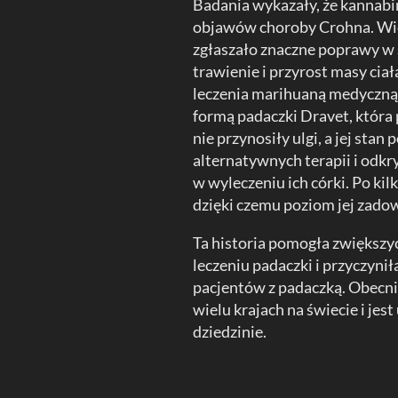
Badania wykazały, że kannab
objawów choroby Crohna. Wiel
zgłaszało znaczne poprawy w 
trawienie i przyrost masy cia
leczenia marihuaną medyczną je
formą padaczki Dravet, która 
nie przynosiły ulgi, a jej sta
alternatywnych terapii i odk
w wyleczeniu ich córki. Po ki
dzięki czemu poziom jej zadowo
Ta historia pomogła zwiększ
leczeniu padaczki i przyczyni
pacjentów z padaczką. Obecni
wielu krajach na świecie i jes
dziedzinie.