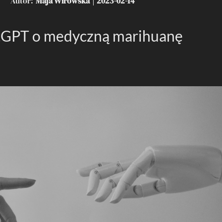
Autor
Maja Wirowska
2023-02-14
tGPT o medyczną marihuanę