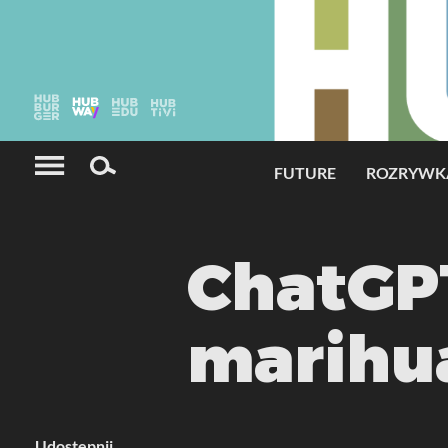
Serwisy grupy HUBburger®
FUTURE
ROZRYWK
ChatGP
marihu
Udostępnij