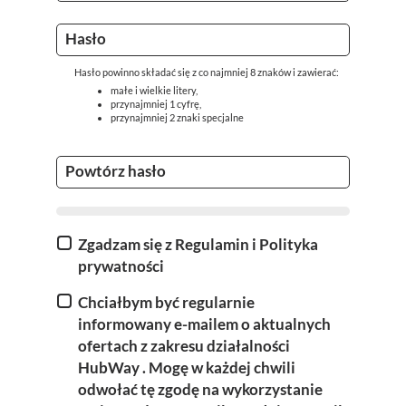
Hasło
Hasło powinno składać się z co najmniej 8 znaków i zawierać:
małe i wielkie litery,
przynajmniej 1 cyfrę,
przynajmniej 2 znaki specjalne
Powtórz hasło
Zgadzam się z Regulamin i Polityka
prywatności
Chciałbym być regularnie
informowany e-mailem o aktualnych
ofertach z zakresu działalności
HubWay
. Mogę w każdej chwili
odwołać tę zgodę na wykorzystanie