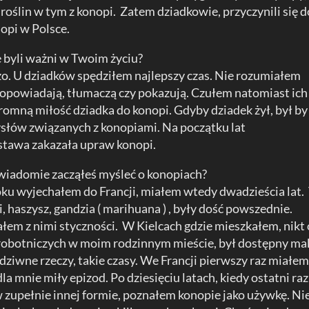
 roślin w tym z konopi. Zatem dziadkowie, przyczynili się d
opi w Polsce.
 byli ważni w Twoim życiu?
zo. U dziadków spędziłem najlepszy czas. Nie rozumiałem
i opowiadają, tłumaczą czy pokazują. Czułem natomiast ich
gromną miłość dziadka do konopi. Gdyby dziadek żył, był by
łów związanych z konopiami. Na początku lat
stawa zakazała upraw konopi.
świadomie zacząłeś myśleć o konopiach?
ku wyjechałem do Francji, miałem wtedy dwadzieścia lat.
 haszysz, gandzia ( marihuana ) , były dość powszednie.
ałem z nimi styczności. W Kielcach gdzie mieszkałem, nikt 
h robotniczych w moim rodzinnym mieście, był dostępny ma
dziwne rzeczy, takie czasy. We Francji pierwszy raz miałe
la mnie miły epizod. Po dziesięciu latach, kiedy ostatni raz
 zupełnie innej formie, poznałem konopie jako używkę. Ni