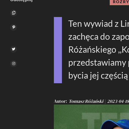
ROZR
Ten wywiad z Li
zachęca do zapo
Różańskiego ,,Ko
przedstawiamy p
bycia jej częśc
Autor
Tomasz Różański
2023-04-1