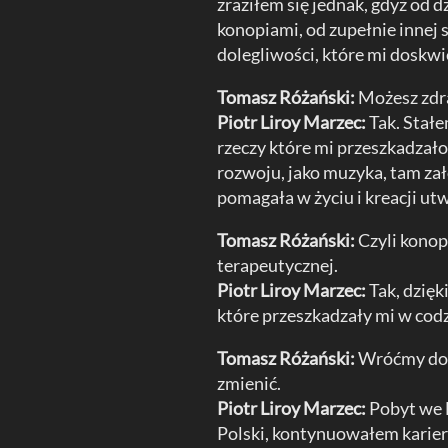
zraziłem się jednak, gdyż od 
konopiami, od zupełnie innej s
dolegliwości, które mi doskwi
Tomasz Różański:
Możesz zdr
Piotr Liroy Marzec:
Tak. Stałe
rzeczy które mi przeszkadzało
rozwoju, jako muzyka, tam za
pomagała w życiu i kreacji ut
Tomasz Różański:
Czyli konop
terapeutycznej.
Piotr Liroy Marzec:
Tak, dzię
które przeszkadzały mi w cod
Tomasz Różański:
Wróćmy do 
zmienić.
Piotr Liroy Marzec:
Pobyt we F
Polski, kontynuowałem karierę