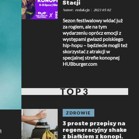
Stacji
Autor
redakcja
2023-05-02
Sezon festiwalowy widać już
za rogiem, ale na tym
wydarzeniu oprócz emocji z
występami gwiazd polskiego
hip-hopu – będziecie mogli też
skorzystać z atrakcji w
specjalnej strefie konopnej
HUBburger.com
TOP3
ZDROWIE
3 proste przepisy na
regeneracyjny shake
ą
z białkiem z konopi.