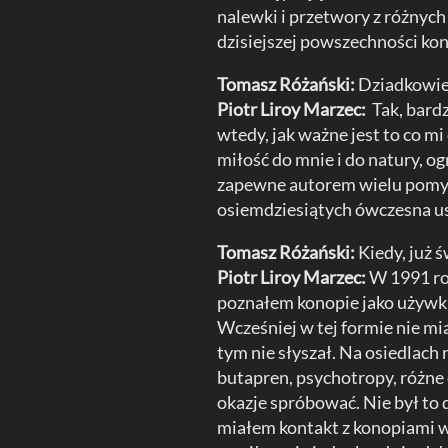
nalewki i przetwory z różnych
dzisiejszej powszechności kon
Tomasz Różański:
Dziadkowie
Piotr Liroy Marzec:
Tak, bard
wtedy, jak ważne jest to co m
miłość do mnie i do natury, o
zapewne autorem wielu pomys
osiemdziesiątych ówczesna u
Tomasz Różański:
Kiedy, już 
Piotr Liroy Marzec:
W 1991 ro
poznałem konopie jako używki,
Wcześniej w tej formie nie mi
tym nie słyszał. Na osiedlac
butapren, psychotropy, różne 
okazje spróbować. Nie był to d
miałem kontakt z konopiami w