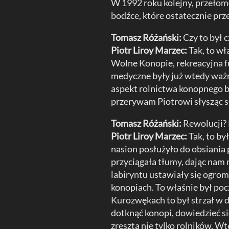
W 1992 roku kolejny, przełomo
bodźce, które ostatecznie prz
Tomasz Różański:
Czy to był 
Piotr Liroy Marzec:
Tak, to wł
Wolne Konopie, rekreacyjna f
medyczne były już wtedy ważne
aspekt rolnictwa konopnego by
przerywam Piotrowi słysząc s
Tomasz Różański:
Rewolucji?
Piotr Liroy Marzec:
Tak, to by
nasion posłużyło do obsiania 
przyciągała tłumy, dając nam 
labiryntu ustawiały się ogrom
konopiach. To właśnie był poc
Kurozwękach to był strzał w d
dotknąć konopi, dowiedzieć si
zresztą nie tylko rolników. Wt