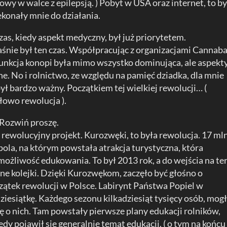
wy w walce z epilepsją. ) Pobyt w USA oraz internet, to by
ekonały mnie do działania.
czas, kiedy aspekt medyczny, był już priorytetem.
aśnie był ten czas. Współpracując z organizacjami Cannaba
unkcja konopi była mimo wszystko dominująca, ale aspekt
. No i rolnictwo, ze względu na pamięć dziadka, dla mnie
ł bardzo ważny. Początkiem tej wielkiej rewolucji… (
łowo rewolucja ).
 Rozwiń proszę.
ł rewolucyjny projekt. Kurozwęki, to była rewolucja. 17 ml
pola, na którym powstała atrakcja turystyczna, która
możliwość edukowania. To był 2013 rok, a do wejścia na te
ne kolejki. Dzięki Kurozwękom, zaczęło być głośno o
zątek rewolucji w Polsce. Labirynt Państwa Popiel w
ziesiątkę. Każdego sezonu kilkadziesiąt tysięcy osób, mog
ę o nich. Tam powstały pierwsze plany edukacji rolników,
edy pojawił się generalnie temat edukacji. ( o tym na końcu