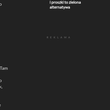
i proszki to zielona
o
alternatywa
REKLAMA
 Tam
o
k,
m
e