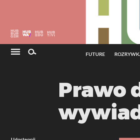
Serwisy grupy HUBburger®
FUTURE
ROZRYWK
Prawo d
wywiad
Udostępnij