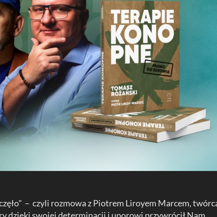
aczęło" – czyli rozmowa z Piotrem Liroyem Marcem, twórc
ry dzięki swojej determinacji i uporowi przywrócił Nam