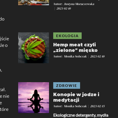
Autor
Justyna Moraczewska
2023-02-10
 do
EKOLOGIA
jście
Hemp meat czyli
le o
„zielone” mięsko
Autor
Monika Sobczak
2023-02-10
m,
o
ZDROWIE
ał.
Konopie w jodze i
e nie
medytacji
e
Autor
Monika Sobczak
2023-02-15
które
Ekologiczne detergenty, mydła