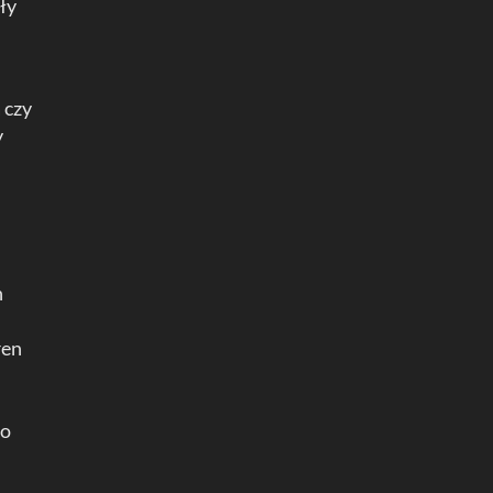
ły
 czy
y
n
ren
ło