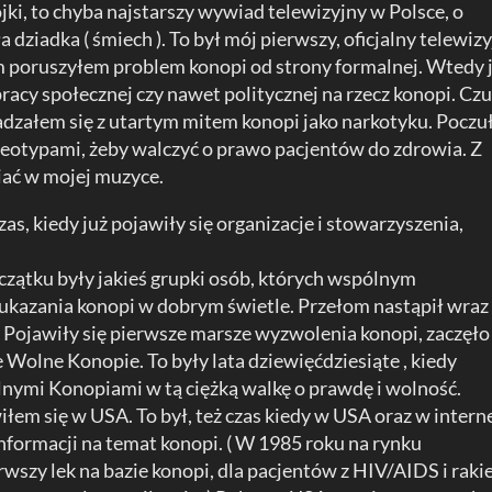
ki, to chyba najstarszy wywiad telewizyjny w Polsce, o
a dziadka ( śmiech ). To był mój pierwszy, oficjalny telewiz
m poruszyłem problem konopi od strony formalnej. Wtedy 
racy społecznej czy nawet politycznej na rzecz konopi. Cz
adzałem się z utartym mitem konopi jako narkotyku. Pocz
ereotypami, żeby walczyć o prawo pacjentów do zdrowia. Z
iać w mojej muzyce.
zas, kiedy już pojawiły się organizacje i stowarzyszenia,
oczątku były jakieś grupki osób, których wspólnym
kazania konopi w dobrym świetle. Przełom nastąpił wraz
Pojawiły się pierwsze marsze wyzwolenia konopi, zaczęło 
Wolne Konopie. To były lata dziewięćdziesiąte , kiedy
nymi Konopiami w tą ciężką walkę o prawdę i wolność.
iłem się w USA. To był, też czas kiedy w USA oraz w intern
informacji na temat konopi. ( W 1985 roku na rynku
wszy lek na bazie konopi, dla pacjentów z HIV/AIDS i raki