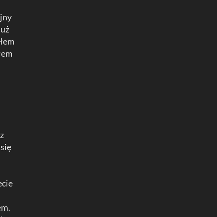
yjny
już
ułem
ułem
 z
się
ecie
em.