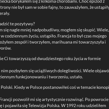
dziecka borykałem się z kilkoma chorobami. Choć epizod z
trony nie był sam w sobie fajny, to zauważyłem, że ustąpił
erały.
adzić te pozytywy?
m się nagle mniej nadpobudliwy, mogłem się skupić. Wiele
 w codziennym życiu, ustąpiło. Francja to był czas mojego
łożyłem zespół i tworzyłem, marihuana mi towarzyszyła i
worów.
ie Ci towarzyszą od dwudziestego roku życia w formie
ki nim pozbyłem się uciążliwych dolegliwości. Wiele objaw
ziennym funkcjonowaniu i tworzeniu, ustało.
Polski. Kiedy w Polsce postanowiłeś coś w temacie konop
rancji pozwolił mi się artystycznie rozwinąć. Po powrocie
 i pojawiła się Telewizja Polska. W 1992 roku udzieliłem