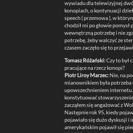
wywiadu dla telewizyjnej dwój
konopiach, o kontynuacji dzieł
speech ( przemowa ), w który
chodził mi po głowie pomysł p
wewnętrzną potrzebę i nie zg
potrzebę, żeby walczyć ze st
czasem zaczęło się to przejaw
Tomasz Różański:
Czy to był c
pracujące na rzecz konopi?
Piotr Liroy Marzec:
Nie, na p
mianownikiem była potrzeba u
upowszechnieniem internetu. 
konstytuować stowarzyszenie 
zacząłem się angażować z Wol
Następnie rok 95, kiedy pojaw
pojawiało się dużo dyskusji i 
amerykańskim pojawił się pier