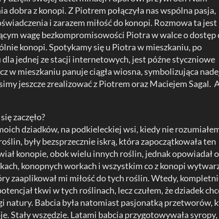
a dobra z konopi. Z Piotrem połączyła nas wspólna pasja,
wiadczenia i zarazem miłość do konopi. Rozmowa ta jest
ącym wagę bezkompromisowości Piotra w walce o dostęp
lnie konopi. Spotykamy się u Piotra w mieszkaniu, po
la jednej ze stacji internetowych, jest późne styczniowe
cz w mieszkaniu panuje ciągła wiosna, symbolizująca nade
my jeszcze zrealizować z Piotrem oraz Maciejem Sagal. A
o się zaczęło?
oich dziadków, na podkieleckiej wsi, kiedy nie rozumiałe
roślin, były bezsprzecznie iskrą, która zapoczątkowała ten
awiał konopie, obok wielu innych roślin, jednak opowiadał 
kach, konopnych workach i wszystkim co z konopi wytwarz
óry zaaplikował mi miłość do tych roślin. Wtedy, kompletni
otencjał tkwi w tych roślinach, lecz czułem, że dziadek chc
gi natury. Babcia była natomiast pasjonatką przetworów, 
je. Stały wszędzie. Latami babcia przygotowywała syropy,