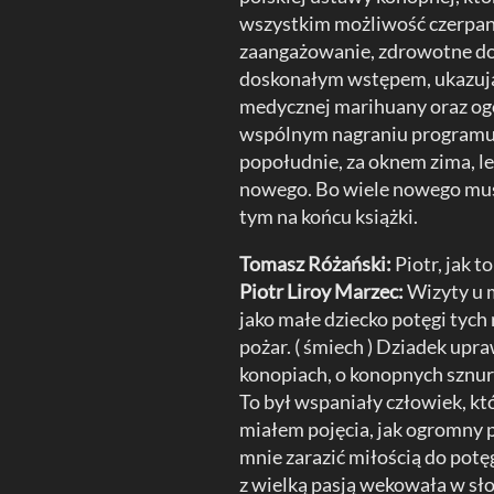
wszystkim możliwość czerpani
zaangażowanie, zdrowotne doś
doskonałym wstępem, ukazuj
medycznej marihuany oraz ogó
wspólnym nagraniu programu d
popołudnie, za oknem zima, le
nowego. Bo wiele nowego musi
tym na końcu książki.
Tomasz Różański:
Piotr, jak t
Piotr Liroy Marzec:
Wizyty u m
jako małe dziecko potęgi tych 
pożar. ( śmiech ) Dziadek upr
konopiach, o konopnych sznur
To był wspaniały człowiek, kt
miałem pojęcia, jak ogromny p
mnie zarazić miłością do potę
z wielką pasją wekowała w sło