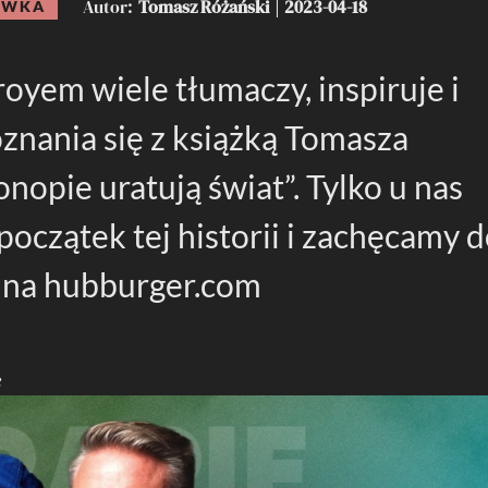
Autor
Tomasz Różański
2023-04-18
YWKA
royem wiele tłumaczy, inspiruje i
znania się z książką Tomasza
nopie uratują świat”. Tylko u nas
oczątek tej historii i zachęcamy 
ią na hubburger.com
8