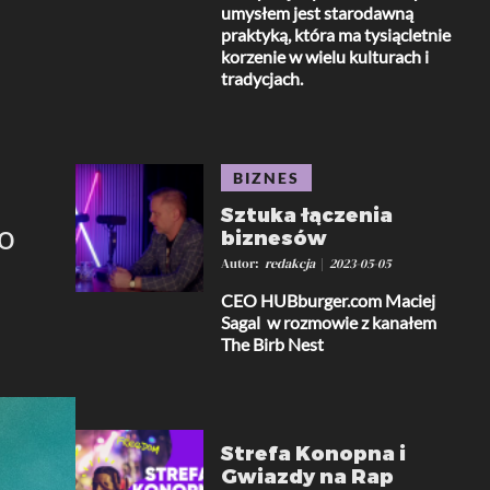
umysłem jest starodawną
praktyką, która ma tysiącletnie
korzenie w wielu kulturach i
tradycjach.
BIZNES
Sztuka łączenia
do
biznesów
Autor
redakcja
2023-05-05
CEO HUBburger.com Maciej
Sagal w rozmowie z kanałem
The Birb Nest
Strefa Konopna i
Gwiazdy na Rap