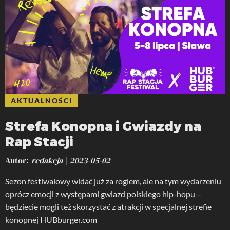
AKTUALNOŚCI
Strefa Konopna i Gwiazdy na
Rap Stacji
Autor
redakcja
2023-05-02
Sezon festiwalowy widać już za rogiem, ale na tym wydarzeniu
oprócz emocji z występami gwiazd polskiego hip-hopu –
będziecie mogli też skorzystać z atrakcji w specjalnej strefie
konopnej HUBburger.com