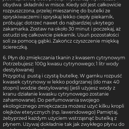
obydwa składniki w misce. Kiedy sól jest całkowicie
rozpuszczona, przelej mieszaninę do butelki ze
spryskiwaczemi i spryskaj lekko ciepły piekarnik,
próbując dotrzeć nawet do najbardziej ukrytego
zakamarka. Zostaw na około 30 minut i poczekaj, aż
ostudzi się całkowicie piekarnik. Usuń pozostałości
soli za pomocą gąbki. Zakończ czyszczenie miękką
ściereczką.
6. Płyn do zmiękczania tkanin z kwasem cytrynowym
Potrzebujesz: 100g kwasu cytrynowego; 1 litr wody
destylowanej
Przygotuj pustą i czystą butelkę. W garnku rozpuść
kwasek cytrynowy w lekko podgrzanej (do max 40
stopni) wodzie destylowanej (jeśli użyjesz wody z
kranu działanie kwasku cytrynowego zostanie
zahamowane). Do perfumowania swojego
ekologicznego zmiękczacza możesz użyć kilku kropli
olejków eterycznych (np. lawendowego) Pamiętaj,
żebyprzed każdym użyciem wstrząsnąć butelką z
płynem. Używaj dokładnie tak jak zwykłego płynu do