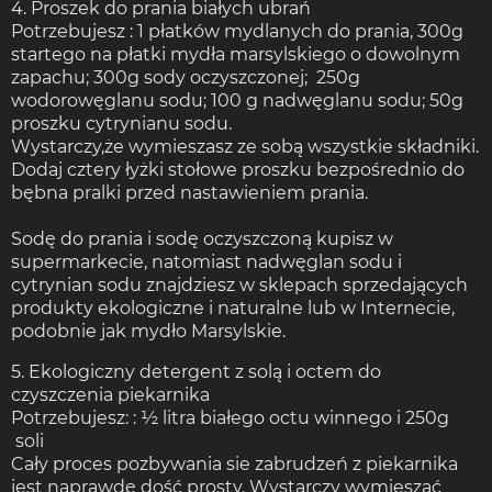
4. Proszek do prania białych ubrań
Potrzebujesz : 1 płatków mydlanych do prania, 300g
startego na płatki mydła marsylskiego o dowolnym
zapachu; 300g sody oczyszczonej; 250g
wodorowęglanu sodu; 100 g nadwęglanu sodu; 50g
proszku cytrynianu sodu.
Wystarczy,że wymieszasz ze sobą wszystkie składniki.
Dodaj cztery łyżki stołowe proszku bezpośrednio do
bębna pralki przed nastawieniem prania.
Sodę do prania i sodę oczyszczoną kupisz w
supermarkecie, natomiast nadwęglan sodu i
cytrynian sodu znajdziesz w sklepach sprzedających
produkty ekologiczne i naturalne lub w Internecie,
podobnie jak mydło Marsylskie.
5. Ekologiczny detergent z solą i octem do
czyszczenia piekarnika
Potrzebujesz: : ½ litra białego octu winnego i 250g
soli
Cały proces pozbywania sie zabrudzeń z piekarnika
jest naprawdę dość prosty. Wystarczy wymieszać