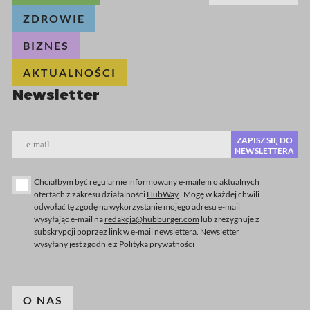
ZDROWIE
BIZNES
AKTUALNOŚCI
Newsletter
ZAPISZ SIĘ DO
e-mail
NEWSLETTERA
Chciałbym być regularnie informowany e-mailem o aktualnych
ofertach z zakresu działalności
HubWay
. Mogę w każdej chwili
odwołać tę zgodę na wykorzystanie mojego adresu e-mail
wysyłając e-mail na
redakcja@hubburger.com
lub zrezygnuje z
subskrypcji poprzez link w e-mail newslettera. Newsletter
wysyłany jest zgodnie z Polityka prywatności
O NAS