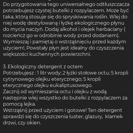
Do przygotowania tego uniwersalnego odtłuszczacza
potrzebujesz czystej butelki z rozpylaczem. Może być
taka, którą stosuje się do spryskiwania roślin. Wlej do
niej wodę destylowaną i łyżkę ekologicznego płynu
do mycia naczyń. Dodaj alkohol i olejek herbaciany (
rozcieńcz go w odrobinie wody przed dodaniem).
Wymieszaj i pamiętaj o wstrząśnięciu przed każdym
użyciem!, Powstały płyn jest idealny do czyszczenia
większości kuchennych powierzchni.
3. Ekologiczny detergent z octem
Potrzebujesz : 1 litr wody; 2 łyżki stołowe octu; 5 kropli
cytrynowego olejku eterycznego; 5 kropli
eterycznego olejku eukaliptusowego.
Zacznij od wymieszania octu i olejku z wodą
następnie wlej wszystko do butelki z rozpylaczem za
pomocą lejka.
Wstrząśnij przed użyciem i gotowe! Ten detergent
sprawdzi się do czyszczenia luster, glazury, klamek
drzwi, czy okien.