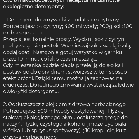
Oto 6 niskobudżetowych receptur na domowe
ekologiczne detergenty:
1. Detergent do zmywarki z dodatkiem cytryny
Potrzebujesz : 4 cytryny; 400 ml wody; 200g soli; 100
ml białego octu.
Przepis jest banalnie prosty. Wyciśnij sok z cytryn
pozbywając się pestek. Wymieszaj sok z wodą i solą,
dodaj ocet. Następnie gotuj wszystko w garnku
przez 10 minut co jakiś czas mieszając.
Gdy mieszanka będzie ciepła przelej ją do słoika i
postaw go do góry dnem; stworzysz w ten sposób
efekt próżni. Dzięki temu można ją zachować na
długi czas. Do jednego zmywania wystarczą zaledwie
dwie łyżki detergentu.
2. Odtłuszczacz z olejkiem z drzewa herbacianego
Potrzebujesz: 500 ml wody destylowanej ; 1 łyżkę
stołową ekologicznego płynu odtłuszczającego do
naczyń; 1 łyżkę czystego alkoholu ( może być biała
wódka, lub spirytus spożywczy) ; 10 kropli olejku z
drzewa herbacianego