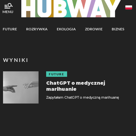
MENU
FUTURE
ROZRYWKA
EKOLOGIA
ZDROWIE
BIZNES
A
WYNIKI
FUTURE
ChatGPT o medycznej
marihuanie
Zapytałam ChatGPT o medyczną marihuanę