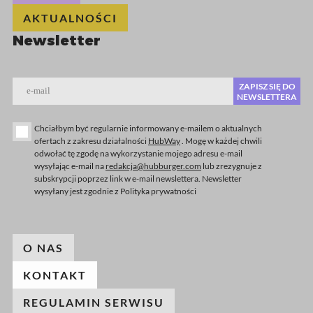
AKTUALNOŚCI
Newsletter
ZAPISZ SIĘ DO
e-mail
NEWSLETTERA
Chciałbym być regularnie informowany e-mailem o aktualnych
ofertach z zakresu działalności
HubWay
. Mogę w każdej chwili
odwołać tę zgodę na wykorzystanie mojego adresu e-mail
wysyłając e-mail na
redakcja@hubburger.com
lub zrezygnuje z
subskrypcji poprzez link w e-mail newslettera. Newsletter
wysyłany jest zgodnie z Polityka prywatności
O NAS
KONTAKT
REGULAMIN SERWISU