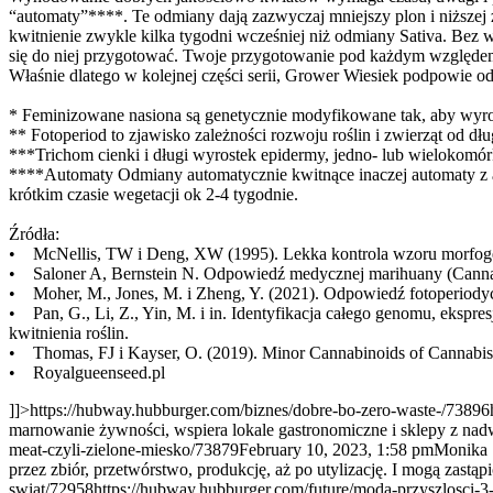
“automaty”****. Te odmiany dają zazwyczaj mniejszy plon i niższej 
kwitnienie zwykle kilka tygodni wcześniej niż odmiany Sativa. Bez 
się do niej przygotować. Twoje przygotowanie pod każdym względem: w
Właśnie dlatego w kolejnej części serii, Grower Wiesiek podpowie o
* Feminizowane nasiona są genetycznie modyfikowane tak, aby wyrosły 
** Fotoperiod to zjawisko zależności rozwoju roślin i zwierząt od d
***Trichom cienki i długi wyrostek epidermy, jedno- lub wielokomór
****Automaty Odmiany automatycznie kwitnące inaczej automaty z an
krótkim czasie wegetacji ok 2-4 tygodnie.
Źródła:
• McNellis, TW i Deng, XW (1995). Lekka kontrola wzoru morfoge
• Saloner A, Bernstein N. Odpowiedź medycznej marihuany (Cannabis
• Moher, M., Jones, M. i Zheng, Y. (2021). Odpowiedź fotoperiodycz
• Pan, G., Li, Z., Yin, M. i in. Identyfikacja całego genomu, eksp
kwitnienia roślin.
• Thomas, FJ i Kayser, O. (2019). Minor Cannabinoids of Cannabis s
• Royalgueenseed.pl
]]>
https://hubway.hubburger.com/biznes/dobre-bo-zero-waste-/73896
marnowanie żywności, wspiera lokale gastronomiczne i sklepy z na
meat-czyli-zielone-miesko/73879
February 10, 2023, 1:58 pm
Monika 
przez zbiór, przetwórstwo, produkcję, aż po utylizację. I mogą zast
swiat/72958
https://hubway.hubburger.com/future/moda-przyszlosci-3