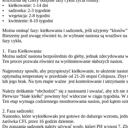
Rozróżnia się cztery odrębne fazy cyklu życia rośliny:
• kiełkowanie: 1-14 dni
• sadzonka: 2-3 tygodnie
• wegetacja: 2-8 tygodni
• kwitnienie: 8-10 tygodni
Można ominąć fazy: kiełkowania i sadzonek, jeśli użyjemy “klonów”
Bierzemy pod uwagę również to, że wybrane nasiona są wrażliwe na fo
fazy cyklu.
1. Faza Kiełkowania:
Można sadzić nasiona bezpośrednio do gleby, jednak zdecydowana wi
Ten proces pozwala również na wyeliminowanie słabszych nasion.
Najprostszy sposób, aby przyspieszyć kiełkowanie, to ułożenie nasi
optymalną temperaturę w przedziale od 21-26 stopni Celsjusza. Zbyt
lub jego brak. Na tym etapie ważne jest kontrolowanie i utrzymanie s
Należy delikatnie “obchodzić” się z nasionami i uważać, aby ich nie
Pierwsze “białe kiełki” powinny być widoczne w ciągu tygodnia. W ni
Ten etap wymaga codziennego monitorowania nasion, pod kątem oz
2. Faza sadzonki:
Nasionko, które wykiełkowało jest gotowe do dalszego wzrostu, jedna
żarówka CFL przez 16 godzin dziennie.
Do zraszania sadzonek należy używać wody, której PH wynosi 7. Zby