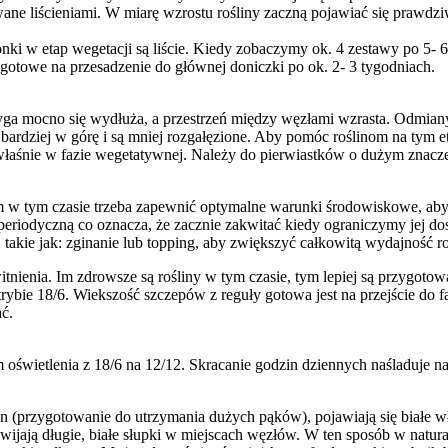
wane liścieniami. W miarę wzrostu rośliny zaczną pojawiać się prawdz
i w etap wegetacji są liście. Kiedy zobaczymy ok. 4 zestawy po 5- 6 l
ą gotowe na przesadzenie do głównej doniczki po ok. 2- 3 tygodniach.
ga mocno się wydłuża, a przestrzeń między węzłami wzrasta. Odmiany 
 bardziej w górę i są mniej rozgałęzione. Aby pomóc roślinom na tym
 właśnie w fazie wegetatywnej. Należy do pierwiastków o dużym znacze
 w tym czasie trzeba zapewnić optymalne warunki środowiskowe, aby u
periodyczną co oznacza, że zacznie zakwitać kiedy ograniczymy jej dos
takie jak: zginanie lub topping, aby zwiększyć całkowitą wydajność ro
ienia. Im zdrowsze są rośliny w tym czasie, tym lepiej są przygotow
rybie 18/6. Wiekszość szczepów z reguły gotowa jest na przejście do f
ać.
oświetlenia z 18/6 na 12/12. Skracanie godzin dziennych naśladuje na
in (przygotowanie do utrzymania dużych pąków), pojawiają się białe wł
zwijają długie, białe słupki w miejscach węzłów. W ten sposób w natu