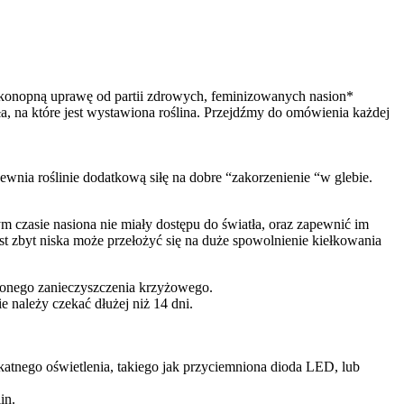
ą konopną uprawę od partii zdrowych, feminizowanych nasion*
ła, na które jest wystawiona roślina. Przejdźmy do omówienia każdej
nia roślinie dodatkową siłę na dobre “zakorzenienie “w glebie.
m czasie nasiona nie miały dostępu do światła, oraz zapewnić im
t zbyt niska może przełożyć się na duże spowolnienie kiełkowania
ierzonego zanieczyszczenia krzyżowego.
e należy czekać dłużej niż 14 dni.
ikatnego oświetlenia, takiego jak przyciemniona dioda LED, lub
lin.