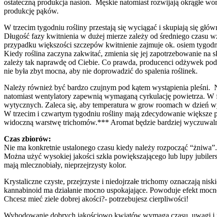
ostateczną produkcja nasion. Męskie natomiast rozwijają okrągłe wor
produkcję pąków.
W trzecim tygodniu rośliny przestają się wyciągać i skupiają się gł
Długość fazy kwitnienia w dużej mierze zależy od średniego czasu w
przypadku większości szczepów kwitnienie zajmuje ok. osiem tygodn
Kiedy roślina zaczyna zakwitać, zmienia się jej zapotrzebowanie na s
zależy tak naprawdę od Ciebie. Co prawda, producenci odżywek pod
nie była zbyt mocna, aby nie doprowadzić do spalenia roślinek.
Należy również być bardzo czujnym pod kątem wystąpienia pleśni.
natomiast wentylatory zapewnią wymaganą cyrkulację powietrza. W f
wytycznych. Zaleca się, aby temperatura w grow roomach w dzień wyn
W trzecim i czwartym tygodniu rośliny mają zdecydowanie większe pą
widoczną warstwę trichomów.*** Aromat będzie bardziej wyczuwaln
Czas zbiorów:
Nie ma konkretnie ustalonego czasu kiedy należy rozpocząć “żniwa”. 
Można użyć wysokiej jakości szkła powiększającego lub lupy jubiler
mają mlecznobiały, nieprzejrzysty kolor.
Krystaliczne czyste, przejrzyste i niedojrzałe trichomy oznaczają
kannabinoid ma działanie mocno uspokajające. Powoduje efekt mocno
Chcesz mieć ziele dobrej akości?- potrzebujesz cierpliwości!
Wyhodowanie dobrych jakościowo kwiatów wymaga czasu, uwagi i poś