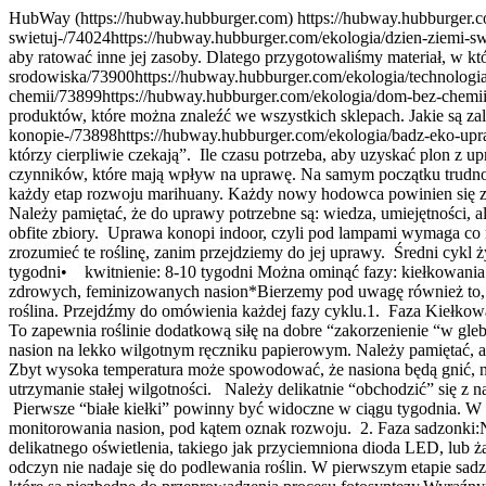
HubWay (https://hubway.hubburger.com)
https://hubway.hubburger.c
swietuj-/74024
https://hubway.hubburger.com/ekologia/dzien-ziemi-sw
aby ratować inne jej zasoby. Dlatego przygotowaliśmy materiał, w k
srodowiska/73900
https://hubway.hubburger.com/ekologia/technologi
chemii/73899
https://hubway.hubburger.com/ekologia/dom-bez-chemi
produktów, które można znaleźć we wszystkich sklepach. Jakie są za
konopie-/73898
https://hubway.hubburger.com/ekologia/badz-eko-upr