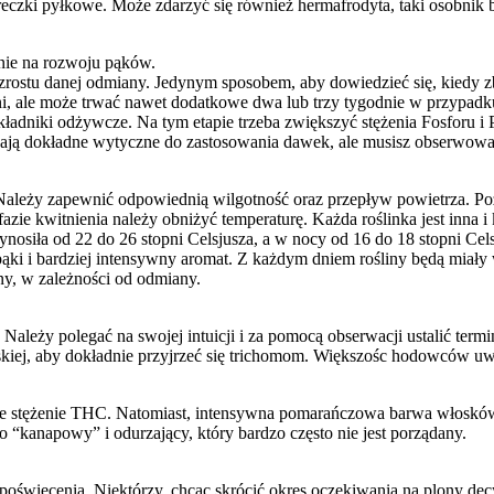
eczki pyłkowe. Może zdarzyć się również hermafrodyta, taki osobnik b
ównie na rozwoju pąków.
zrostu danej odmiany. Jedynym sposobem, aby dowiedzieć się, kiedy zb
i, ale może trwać nawet dodatkowe dwa lub trzy tygodnie w przypadk
kładniki odżywcze. Na tym etapie trzeba zwiększyć stężenia Fosforu i P
ają dokładne wytyczne do zastosowania dawek, ale musisz obserwować
 Należy zapewnić odpowiednią wilgotność oraz przepływ powietrza. 
azie kwitnienia należy obniżyć temperaturę. Każda roślinka jest inn
osiła od 22 do 26 stopni Celsjusza, a w nocy od 16 do 18 stopni Cel
ki i bardziej intensywny aromat. Z każdym dniem rośliny będą miały w
y, w zależności od odmiany.
Należy polegać na swojej intuicji i za pomocą obserwacji ustalić ter
skiej, aby dokładnie przyjrzeć się trichomom. Większośc hodowców uwa
 niskie stężenie THC. Natomiast, intensywna pomarańczowa barwa włos
 “kanapowy” i odurzający, który bardzo często nie jest porządany.
więcenia. Niektórzy, chcąc skrócić okres oczekiwania na plony decy