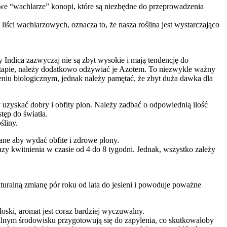
iwe “wachlarze” konopi, które są niezbędne do przeprowadzenia
iści wachlarzowych, oznacza to, że nasza roślina jest wystarczająco
Indica zazwyczaj nie są zbyt wysokie i mają tendencję do
 etapie, należy dodatkowo odżywiać je Azotem. To niezwykle ważny
niu biologicznym, jednak należy pamętać, że zbyt duża dawka dla
zyskać dobry i obfity plon. Należy zadbać o odpowiednią ilość
tęp do światła.
śliny.
ane aby wydać obfite i zdrowe plony.
azy kwitnienia w czasie od 4 do 8 tygodni. Jednak, wszystko zależy
turalną zmianę pór roku od lata do jesieni i powoduje poważne
oski, aromat jest coraz bardziej wyczuwalny.
ralnym środowisku przygotowują się do zapylenia, co skutkowałoby