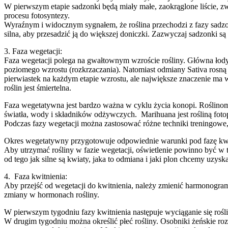
W pierwszym etapie sadzonki będą miały małe, zaokrąglone liście, z
procesu fotosyntezy.
Wyraźnym i widocznym sygnałem, że roślina przechodzi z fazy sadzonk
silna, aby przesadzić ją do większej doniczki. Zazwyczaj sadzonki s
3. Faza wegetacji:
Faza wegetacji polega na gwałtownym wzroście rośliny. Główna łody
poziomego wzrostu (rozkrzaczania). Natomiast odmiany Sativa rosną
pierwiastek na każdym etapie wzrostu, ale największe znaczenie ma
roślin jest śmiertelna.
Faza wegetatywna jest bardzo ważna w cyklu życia konopi. Roślinom
światła, wody i składników odżywczych. Marihuana jest rośliną foto
Podczas fazy wegetacji można zastosować różne techniki treningowe, 
Okres wegetatywny przygotowuje odpowiednie warunki pod fazę kwitn
Aby utrzymać rośliny w fazie wegetacji, oświetlenie powinno być w t
od tego jak silne są kwiaty, jaka to odmiana i jaki plon chcemy uzysk
4. Faza kwitnienia:
Aby przejść od wegetacji do kwitnienia, należy zmienić harmonogram 
zmiany w hormonach rośliny.
W pierwszym tygodniu fazy kwitnienia następuje wyciąganie się rośl
W drugim tygodniu można określić płeć rośliny. Osobniki żeńskie ro