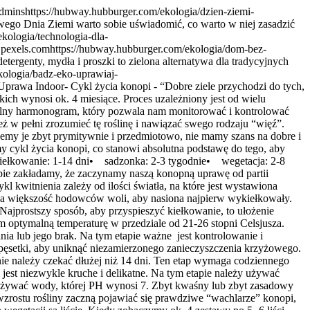
dmins
https://hubway.hubburger.com/ekologia/dzien-ziemi-
wego Dnia Ziemi warto sobie uświadomić, co warto w niej zasadzić
kologia/technologia-dla-
. pexels.com
https://hubway.hubburger.com/ekologia/dom-bez-
etergenty, mydła i proszki to zielona alternatywa dla tradycyjnych
kologia/badz-eko-uprawiaj-
nam monitorować i kontrolować każdy etap rozwoju marihuany. Każdy nowy hodowca powinien się z nim zapoznać, aby mieć pełną kontrolę nad uprawą. Pomaga to również w pełni zrozumieć tę roślinę i nawiązać swego rodzaju “więź”. Należy pamiętać, że do uprawy potrzebne są: wiedza, umiejętności, ale też serce i powołanie. Każda roślina to żywy organizm. Kiedy traktujemy je zbyt prymitywnie i przedmiotowo, nie mamy szans na dobre i obfite zbiory. Uprawa konopi indoor, czyli pod lampami wymaga co najmniej podstawowej wiedzy w tym temacie. Dziś dokładnie omówimy cykl życia konopi, co stanowi absolutna podstawę do tego, aby zrozumieć te roślinę, zanim przejdziemy do jej uprawy. Średni cykl życia konopi:Rozróżnia się cztery odrębne fazy cyklu życia rośliny:• kiełkowanie: 1-14 dni• sadzonka: 2-3 tygodnie• wegetacja: 2-8 tygodni• kwitnienie: 8-10 tygodni Można ominąć fazy: kiełkowania i sadzonek, jeśli użyjemy “klonów” zamiast nasion. Jednak na tym etapie zakładamy, że zaczynamy naszą konopną uprawę od partii zdrowych, feminizowanych nasion*Bierzemy pod uwagę również to, że wybrane nasiona są wrażliwe na fotoperiod**. Oznacza to, że ich cykl kwitnienia zależy od ilości światła, na które jest wystawiona roślina. Przejdźmy do omówienia każdej fazy cyklu.1. Faza Kiełkowania:Można sadzić nasiona bezpośrednio do gleby, jednak zdecydowana większość hodowców woli, aby nasiona najpierw wykiełkowały. To zapewnia roślinie dodatkową siłę na dobre “zakorzenienie “w glebie. Ten proces pozwala również na wyeliminowanie słabszych nasion. Najprostszy sposób, aby przyspieszyć kiełkowanie, to ułożenie nasion na lekko wilgotnym ręczniku papierowym. Należy pamiętać, aby w tym czasie nasiona nie miały dostępu do światła, oraz zapewnić im optymalną temperaturę w przedziale od 21-26 stopni Celsjusza. Zbyt wysoka temperatura może spowodować, że nasiona będą gnić, natomiast zbyt niska może przełożyć się na duże spowolnienie kiełkowania lub jego brak. Na tym etapie ważne jest kontrolowanie i utrzymanie stałej wilgotności. Należy delikatnie “obchodzić” się z nasionami i uważać, aby ich nie zanieczyścić palcami. Zaleca się użycie pęsetki, aby uniknąć niezamierzonego zanieczyszczenia krzyżowego. Pierwsze “białe kiełki” powinny być widoczne w ciągu tygodnia. W niektórych przypadkach ten proces może zająć więcej niż tydzień, ale nie należy czekać dłużej niż 14 dni. Ten etap wymaga codziennego monitorowania nasion, pod kątem oznak rozwoju. 2. Faza sadzonki:Nasionko, które wykiełkowało jest gotowe do dalszego wzrostu, jednak jest niezwykle kruche i delikatne. Na tym etapie należy używać delikatnego oświetlenia, takiego jak przyciemniona dioda LED, lub żarówka CFL przez 16 godzin dziennie. Do zraszania sadzonek należy używać wody, której PH wynosi 7. Zbyt kwaśny lub zbyt zasadowy odczyn nie nadaje się do podlewania roślin. W pierwszym etapie sadzonki będą miały małe, zaokrąglone liście, zwane liścieniami. W miarę wzrostu rośliny zaczną pojawiać się prawdziwe “wachlarze” konopi, które są niezbędne do przeprowadzenia procesu fotosyntezy.Wyraźnym i widocznym sygnałem, że roślina przechodzi z fazy sadzonki w etap wegetacji są liście. Kiedy zobaczymy ok. 4 zestawy po 5- 6 liści wachlarzowych, oznacza to, że nasza roślina jest wystarczająco silna, aby przesadzić ją do większej doniczki. Zazwyczaj sadzonki są gotowe na przesadzenie do głównej doniczki po ok. 2- 3 tygodniach. 3. Faza wegetacji:Faza wegetacji polega na gwałtownym wzroście rośliny. Główna łodyga mocno się wydłuża, a przestrzeń między węzłami wzrasta. Odmiany Indica zazwyczaj nie są zbyt wysokie i mają tendencję do poziomego wzrostu (rozkrzaczania). Natomiast odmiany Sativa rosną bardziej w górę i są mniej rozgałęzione. Aby pomóc roślinom na tym etapie, należy dodatkowo odżywiać je Azotem. To niezwykle ważny pierwiastek na każdym etapie wzrostu, ale największe znaczenie ma właśnie w fazie wegetatywnej. Należy do pierwiastków o dużym znaczeniu biologicznym, jednak należy pamętać, że zbyt duża dawka dla roślin jest śmiertelna. Faza wegetatywna jest bardzo ważna w cyklu życia konopi. Roślinom w tym czasie trzeba zapewnić optymalne warunki środowiskowe, aby uzyskać dobry i obfity plon. Należy zadbać o odpowiednią ilość światła, wody i składników odżywczych. Marihuana jest rośliną fotoperiodyczną co oznacza, że zacznie zakwitać kiedy ograniczymy jej dostęp do światła. Podczas fazy wegetacji można zastosować różne techniki treningowe, takie jak: zginanie lub topping, aby zwiększyć całkowitą wydajność rośliny. Okres wegetatywny przygotowuje odpowiednie warunki pod fazę kwitnienia. Im zdrowsze są rośliny w tym czasie, tym lepiej są przygotowane aby wydać obfite i zdrowe plony. Aby utrzymać rośliny w fazie wegetacji, oświetlenie powinno być w trybie 18/6. Wiekszość szczepów z reguły gotowa jest na przejście do fazy kwitnienia w czasie od 4 do 8 tygodni. Jednak, wszystko zależy od tego jak silne są kwiaty, jaka to odmiana i jaki plon chcemy uzyskać. 4. Faza kwitnienia:Aby przejść od wegetacji do kwitnienia, należy zmienić harmonogram oświetlenia z 18/6 na 12/12. Skracanie godzin dziennych naśladuje naturalną zmianę pór roku od lata do jesieni i powoduje poważne zmiany w hormonach rośliny. W pierwszym tygodniu fazy kwitnienia następuje wyciąganie się roślin (przygotowanie do utrzymania dużych pąków), pojawiają się białe włoski, aromat jest coraz bardziej wyczuwalny. W drugim tygodniu można określić płeć rośliny. Osobniki żeńskie rozwijają długie, białe słupki w miejscach węzłów. W ten sposób w naturalnym środowisku przygotowują się do zapylenia, co skutkowałoby ostateczną produkcja nasion. Męskie natomiast rozwijają okrągłe woreczki pyłkowe. Może zdarzyć się również hermafrodyta, taki osobnik będzie miał obie te cechy, co oznacza, że pyłek może zakłócić produkcję pąków. W trzecim tygodniu rośliny przestają się wyciągać i skupiają się głównie na rozwoju pąków. Długość fazy kwitnienia w dużej mierze zależy od średniego czasu wzrostu danej odmiany. Jedynym sposobem, aby dowiedzieć się, kiedy zbierać kwiaty, jest monitorowanie ich wielkości i koloru włosków. W przypadku większości szczepów kwitnienie zajmuje ok. osiem tygodni, ale może trwać nawet dodatkowe dwa lub trzy tygodnie w przypadku odmian sativa.Kiedy roślina zaczyna zakwitać, zmienia się jej zapotrzebowanie na składniki odżywcze. Na tym etapie trzeba zwiększyć stężenia Fosforu i Potasu. To, w jakich proporcjach zastosujesz Azot, Fosfor, Potas zależy tak naprawdę od Ciebie. Co prawda, producenci odżywek podają dokładne wytyczne do zastosowania dawek, ale musisz obserwować swoje rośliny i reagować na bieżąco. Trzeba uważać, aby odżywka nie była zbyt mocna, aby nie doprowadzić do spalenia roślinek. Należy również być bardzo czujnym pod kątem wystąpienia pleśni. Należy zapewnić odpowiednią wilgotność oraz przepływ powietrza. Poziom wilgotności powinien być utrzymany na poziomie 40%-50%, natomiast wentylatory zapewnią wymaganą cyrkulację powietrza. W fazie kwitnienia należy obniżyć temperaturę. Każda roślinka jest inna i każdy hodowca będzie dopasowywał temperaturę według swoich wytycznych. Zaleca się, aby temperatura w grow roomach w dzień wynosiła od 22 do 26 stopni Celsjusza, a w nocy od 16 do 18 stopni Celsjusza. W trzecim i czwartym tygodniu rośliny mają zdecydowanie większe pąki i bardziej intensywny aromat. Z każdym dniem rośliny będą miały większe, pulchne kielichy, coraz więcej białych słupków, oraz widoczną warstwę trichomów.*** Aromat będzie bardziej wyczuwalny, w zależności od odmiany. Czas zbiorów:Nie ma konkretnie ustalonego czasu kiedy należy rozpocząć “żniwa”. Należy polegać na swojej intuicji i za pomocą obserwacji ustalić termin zbioru kwitnących pąków. Można użyć wysokiej jakości szkła powiększającego lub lupy jubilerskiej, aby dokładnie przyjrzeć się trichomom. Większośc hodowców uważa, że najlepszy czas na zbiór kwiatów jest wtedy, gdy trichomy mają mlecznobiały, nieprzejrzysty kolor. Krystaliczne czyste, przejrzyste i niedojrzałe trichomy oznaczają niskie stężenie THC. Natomiast, intensywna pomarańczowa barwa włosków oznacza, że kwiat zawiera utlenioną formę THC- CBN. Ten kannabinoid ma działanie mocno uspokajające. Powoduje efekt mocno “kanapowy” i odurzający, który bardzo często nie jest porządany. Chcesz mieć ziele dobrej akości?- potrzebujesz cierpliwości! Wyhodowanie dobrych jakościowo kwiatów wymaga czasu, uwagi i poświęcenia. Niektórzy, chcąc skrócić okres oczekiwania na plony decydują się na feminizowane nasiona automatycznie kwitnące, tzw. “automaty”****. Te odmiany dają zazwyczaj mniejszy plon i niższej zawartości kannabinoidów. Możesz skupić się na odmianach Indica, aby skrócić swój czas oczekiwania. Ten rodziaj konopi osiąga kwitnienie zwykle kilka tygodni wcześniej niż odmiany Sativa. Bez względu na to, jaki rodzaj konopi wybierzesz, pamiętaj, że aby rozpocząć swoja “konopną przygodę” z groweringiem, należy bardzo dobrze się do niej przygotować. Twoje przygotowanie pod każdym względem: wiedza, sprzęt, zaplecze, czas pozwoli na zebranie obfitych plonów i przyniesie dużą radość i satysfakcje. Właśnie dlatego w kolejnej części serii, Grower Wiesiek podpowie od czego zacząć i jak dobrze przygotować się aby rozpocząć “konopną przygodę” z groweringiem.* Feminizowane nasiona są genetycznie modyfikowane tak, aby wyrosły z nich tylko żeńskie rośliny. Postęp ten znacznie ułatwił uprawę cannabis, a także sprawił, że sam proces jest bardziej ekonomiczny.** Fotoperiod to zjawisko zależności rozwoju roślin i zwierząt od długości okresów ciemności i światła (nocy i dnia) w cyklu dob