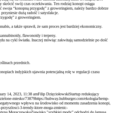
 skrócić swój czas oczekiwania. Ten rodziaj konopi osiąga
cząć swoja “konopną przygodę” z groweringiem, należy bardzo dobrze
przyniesie dużą radość i satysfakcje.
przygodę” z groweringiem.
abis, a także sprawił, że sam proces jest bardziej ekonomiczny.
kannabinoidy, flawonoidy i terpeny.
u na cykl światła. Inaczej mówiąc zakwitają samodzielnie po dość
oślinach przednich.
opiach indyjskich ujawnia potencjalną rolę w regulacji czasu
uary 14, 2023, 11:38 am
Filip Dzięciołowski
Startup redukujący
-zielone-miesko/73879
https://hubway.hubburger.com/ekologia/hemp-
ą negatywnego wpływu na środowisko od momentu zasadzenia konopi,
-przyszlosci-3-trendy-ktore-moga-zmienic-
styna Moraczewska
Zjawisko "szybkiej mody” odchodzi do lamusa.