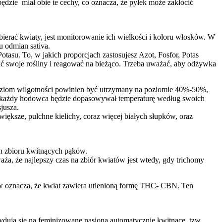
ędzie miał obie te cechy, co oznacza, że pyłek może zakłócić
ierać kwiaty, jest monitorowanie ich wielkości i koloru włosków. W
u odmian sativa.
otasu. To, w jakich proporcjach zastosujesz Azot, Fosfor, Potas
 swoje rośliny i reagować na bieżąco. Trzeba uważać, aby odżywka
Poziom wilgotności powinien być utrzymany na poziomie 40%-50%,
a i każdy hodowca będzie dopasowywał temperaturę według swoich
sjusza.
iększe, pulchne kielichy, coraz więcej białych słupków, oraz
min zbioru kwitnących pąków.
ża, że najlepszy czas na zbiór kwiatów jest wtedy, gdy trichomy
ków oznacza, że kwiat zawiera utlenioną formę THC- CBN. Ten
dują się na feminizowane nasiona automatycznie kwitnące, tzw.