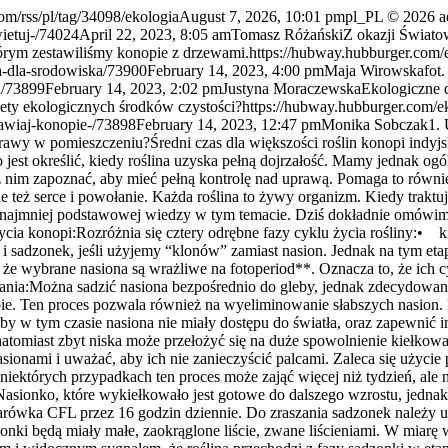
om/rss/pl/tag/34098/ekologia
August 7, 2026, 10:01 pm
pl_PL
© 2026 a
ietuj-/74024
April 22, 2023, 8:05 am
Tomasz Różański
Z okazji Świato
tórym zestawiliśmy konopie z drzewami.
https://hubway.hubburger.com/e
a-dla-srodowiska/73900
February 14, 2023, 4:00 pm
Maja Wirowska
fot
i/73899
February 14, 2023, 2:02 pm
Justyna Moraczewska
Ekologiczne d
lety ekologicznych środków czystości?
https://hubway.hubburger.com/e
awiaj-konopie-/73898
February 14, 2023, 12:47 pm
Monika Sobczak
1. Uprawa Indoor- Cykl życia konopi - “Dobre ziele przychodzi do tych, którzy cierpliwie czekają”. Ile czasu potrzeba, aby uzyskać plon z uprawy w pomieszczeniu?Średni czas dla większości roślin konopi indyjskich wynosi ok. 4 miesiące. Proces uzależniony jest od wielu czynników, które mają wpływ na uprawę. Na samym początku trudno jest określić, kiedy roślina uzyska pełną dojrzałość. Mamy jednak ogólny harmonogram, który pozwala 