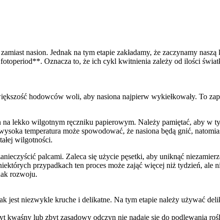
 zamiast nasion. Jednak na tym etapie zakładamy, że zaczynamy nasz
toperiod**. Oznacza to, że ich cykl kwitnienia zależy od ilości świat
ększość hodowców woli, aby nasiona najpierw wykiełkowały. To zapew
on na lekko wilgotnym ręczniku papierowym. Należy pamiętać, aby w ty
 wysoka temperatura może spowodować, że nasiona będą gnić, natomias
tałej wilgotności.
 zanieczyścić palcami. Zaleca się użycie pęsetki, aby uniknąć niezam
ektórych przypadkach ten proces może zająć więcej niż tydzień, ale ni
nak rozwoju.
k jest niezwykle kruche i delikatne. Na tym etapie należy używać del
t kwaśny lub zbyt zasadowy odczyn nie nadaje się do podlewania roś