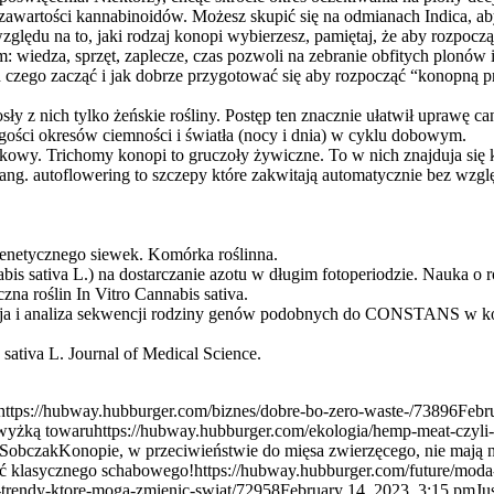
zawartości kannabinoidów. Możesz skupić się na odmianach Indica, aby
względu na to, jaki rodzaj konopi wybierzesz, pamiętaj, że aby rozpo
iedza, sprzęt, zaplecze, czas pozwoli na zebranie obfitych plonów i 
d czego zacząć i jak dobrze przygotować się aby rozpocząć “konopną 
z nich tylko żeńskie rośliny. Postęp ten znacznie ułatwił uprawę cann
ługości okresów ciemności i światła (nocy i dnia) w cyklu dobowym.
kowy. Trichomy konopi to gruczoły żywiczne. To w nich znajduja się 
g. autoflowering to szczepy które zakwitają automatycznie bez względ
netycznego siewek. Komórka roślinna.
 sativa L.) na dostarczanie azotu w długim fotoperiodzie. Nauka o r
na roślin In Vitro Cannabis sativa.
resja i analiza sekwencji rodziny genów podobnych do CONSTANS w kon
ativa L. Journal of Medical Science.
https://hubway.hubburger.com/biznes/dobre-bo-zero-waste-/73896
Febr
dwyżką towaru
https://hubway.hubburger.com/ekologia/hemp-meat-czyli
Sobczak
Konopie, w przeciwieństwie do mięsa zwierzęcego, nie maj
ąpić klasycznego schabowego!
https://hubway.hubburger.com/future/moda
-trendy-ktore-moga-zmienic-swiat/72958
February 14, 2023, 3:15 pm
Ju