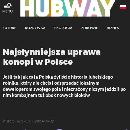
MENU
FUTURE
ROZRYWKA
EKOLOGIA
ZDROWIE
BIZNES
A
Najsłynniejsza uprawa
konopi w Polsce
Jeśli tak jak cała Polska żyliście historią lubelskiego
rolnika, który nie chciał odsprzedać lokalnym
deweloperom swojego pola i niezrażony niczym jeździł po
nim kombajnem tuż obok nowych bloków
Autor
redakcja
2023-04-12