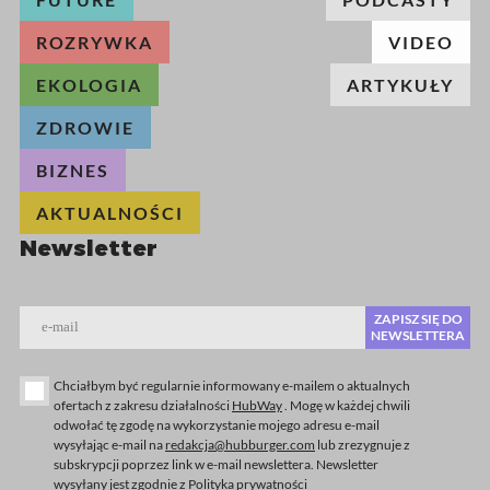
ROZRYWKA
VIDEO
EKOLOGIA
ARTYKUŁY
ZDROWIE
BIZNES
AKTUALNOŚCI
Newsletter
ZAPISZ SIĘ DO
e-mail
NEWSLETTERA
Chciałbym być regularnie informowany e-mailem o aktualnych
ofertach z zakresu działalności
HubWay
. Mogę w każdej chwili
odwołać tę zgodę na wykorzystanie mojego adresu e-mail
wysyłając e-mail na
redakcja@hubburger.com
lub zrezygnuje z
subskrypcji poprzez link w e-mail newslettera. Newsletter
wysyłany jest zgodnie z Polityka prywatności