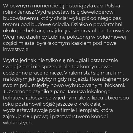
W pewnym momencie tą historią żyła cała Polska –
rolnik Janusz Wydra postawił się deweloperowi
budowlanemu, który chciał wykupić od niego pas
terenu pod budowę osiedla. Działka o powierzchni
około pół hektara, znajdująca się przy ul. Jantarowej w
Węglinie, dzielnicy Lublina położonej w południowej
części miasta, była łakomym kąskiem pod nowe
inwestycje.
Wydra jednak nie tylko się nie ugiął i ostatecznie
swojej ziemi nie sprzedał, ale też kontynuował
codzienne prace rolnicze. Viralem stał się m.in. film,
na którym jak gdyby nigdy nic jeździł kombajnem po
swoim polu między nowo wybudowanymi blokami.
Już samo to czyniło z pana Janusza lokalnego
bohatera i złoczyńcę w jednym, ale w lipcu ubiegłego
roku postanowił pójść jeszcze o krok dalej –
wydzierżawił swoje pole firmie Hemplab, która
zajmuje się uprawą i przetwórstwem konopi
włóknistych.