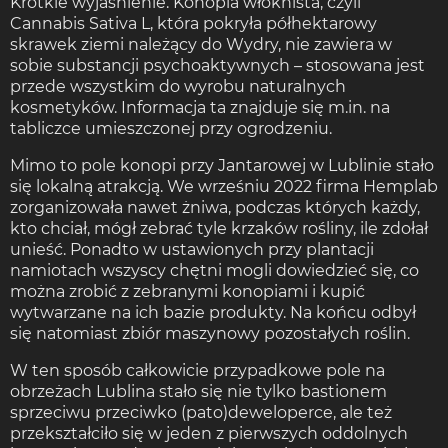
Krótkie wyjaśnienie. Konopia włóknista, czyli
Cannabis Sativa L, która pokryła półhektarowy
skrawek ziemi należący do Wydry, nie zawiera w
sobie substancji psychoaktywnych – stosowana jest
przede wszystkim do wyrobu naturalnych
kosmetyków. Informacja ta znajduje się m.in. na
tabliczce umieszczonej przy ogrodzeniu.
Mimo to pole konopi przy Jantarowej w Lublinie stało
się lokalną atrakcją. We wrześniu 2022 firma Hemplab
zorganizowała nawet żniwa, podczas których każdy,
kto chciał, mógł zebrać tyle krzaków rośliny, ile zdołał
unieść. Ponadto w ustawionych przy plantacji
namiotach wszyscy chętni mogli dowiedzieć się, co
można zrobić z zebranymi konopiami i kupić
wytwarzane na ich bazie produkty. Na końcu odbył
się natomiast zbiór maszynowy pozostałych roślin.
W ten sposób całkowicie przypadkowe pole na
obrzeżach Lublina stało się nie tylko bastionem
sprzeciwu przeciwko (pato)deweloperce, ale też
przekształciło się w jeden z pierwszych oddolnych