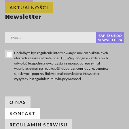
AKTUALNOŚCI
Newsletter
ZAPISZ SIĘ DO
e-mail
NEWSLETTERA
Chciałbym być regularnie informowany e-mailem o aktualnych
ofertach z zakresu działalności
HubWay
. Mogę w każdej chwili
odwołać tę zgodę na wykorzystanie mojego adresu e-mail
wysyłając e-mail na
redakcja@hubburger.com
lub zrezygnuje z
subskrypcji poprzez link w e-mail newslettera. Newsletter
wysyłany jest zgodnie z Polityka prywatności
O NAS
KONTAKT
REGULAMIN SERWISU