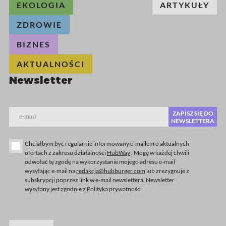
EKOLOGIA
ARTYKUŁY
ZDROWIE
BIZNES
AKTUALNOŚCI
Newsletter
ZAPISZ SIĘ DO
e-mail
NEWSLETTERA
Chciałbym być regularnie informowany e-mailem o aktualnych
ofertach z zakresu działalności
HubWay
. Mogę w każdej chwili
odwołać tę zgodę na wykorzystanie mojego adresu e-mail
wysyłając e-mail na
redakcja@hubburger.com
lub zrezygnuje z
subskrypcji poprzez link w e-mail newslettera. Newsletter
wysyłany jest zgodnie z Polityka prywatności