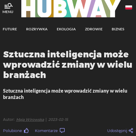
MENU
FUTURE
ROZRYWKA
EKOLOGIA
ZDROWIE
BIZNES
A
Sztuczna inteligencja może
wprowadzić zmiany w wielu
branżach
Sztuczna inteligencja może wprowadzić zmiany w wielu
branżach
Autor
Maja Wirowska
2023-02-15
Polubione
Komentarze
Udostępnij