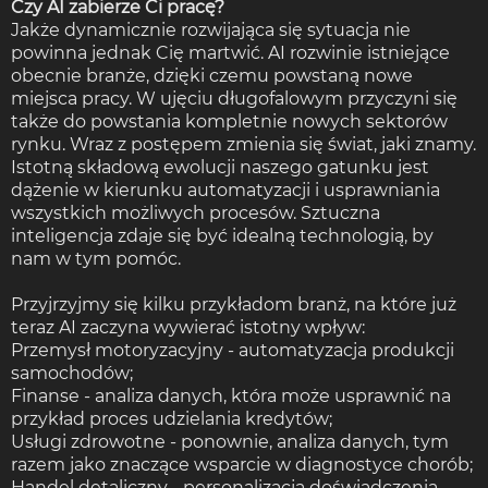
Czy AI zabierze Ci pracę?
Jakże dynamicznie rozwijająca się sytuacja nie
powinna jednak Cię martwić. AI rozwinie istniejące
obecnie branże, dzięki czemu powstaną nowe
miejsca pracy. W ujęciu długofalowym przyczyni się
także do powstania kompletnie nowych sektorów
rynku. Wraz z postępem zmienia się świat, jaki znamy.
Istotną składową ewolucji naszego gatunku jest
dążenie w kierunku automatyzacji i usprawniania
wszystkich możliwych procesów. Sztuczna
inteligencja zdaje się być idealną technologią, by
nam w tym pomóc.
Przyjrzyjmy się kilku przykładom branż, na które już
teraz AI zaczyna wywierać istotny wpływ:
Przemysł motoryzacyjny - automatyzacja produkcji
samochodów;
Finanse - analiza danych, która może usprawnić na
przykład proces udzielania kredytów;
Usługi zdrowotne - ponownie, analiza danych, tym
razem jako znaczące wsparcie w diagnostyce chorób;
Handel detaliczny - personalizacja doświadczenia